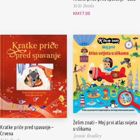
YoYo Books
KM
17.00
Želim znati – Moj prvi atlas svijeta
Kratke priče pred spavanje –
u slikama
Crvena
Jennie Bradley