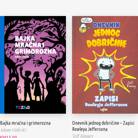
Bajka mračna i grimorozna
Dnevnik jednog dobričine – Zapisi
Rowleya Jeffersona
Adam Gidwitz
Jeff Kinney
KM
15.00