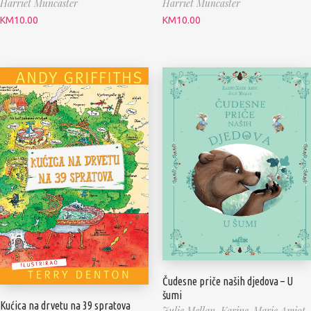
Harriet Muncaster
Harriet Muncaster
KM
10.00
KM
10.00
Čudesne priče naših djedova – U
šumi
Kućica na drvetu na 39 spratova
Julie Mellan,
Karine-Marie Amiot