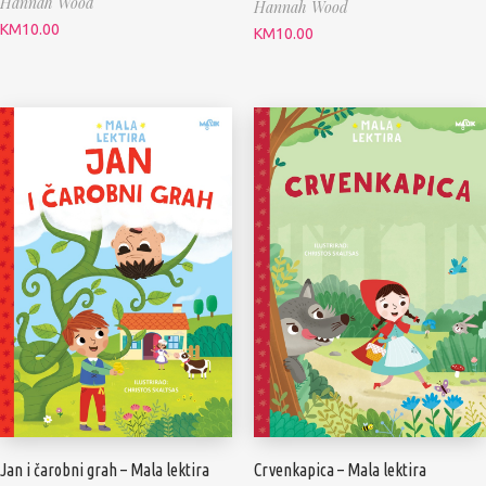
Hannah Wood
Hannah Wood
KM
10.00
KM
10.00
Jan i čarobni grah – Mala lektira
Crvenkapica – Mala lektira