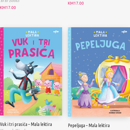
YoYo Books
KM
17.00
KM
17.00
Vuk i tri prasića – Mala lektira
Pepeljuga – Mala lektira