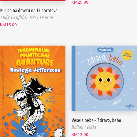
KM
29.90
Kućica na drvetu na 13 spratova
Andy Griffiths,
Terry Denton
KM
15.00
Vesela beba – Zdravo, bebo
Ballon Media
KM
12.00