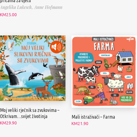
pričama za djecu
Angelika Lukesch,
Anne Hofmann
KM
25.00
Moj veliki rječnik sa zvukovima –
Otkrivam…svijet životinja
Mali istraživači – Farma
KM
29.90
KM
21.90