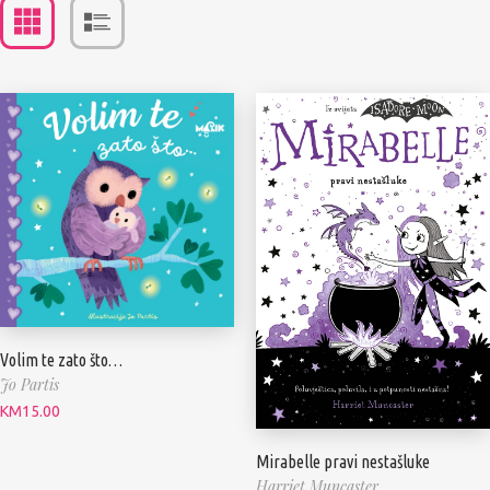
Volim te zato što…
Jo Partis
KM
15.00
Mirabelle pravi nestašluke
Harriet Muncaster