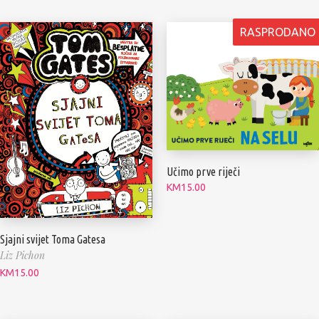
RASPRODANO
Učimo prve riječi
KM
15.00
Sjajni svijet Toma Gatesa
Liz Pichon
KM
15.00