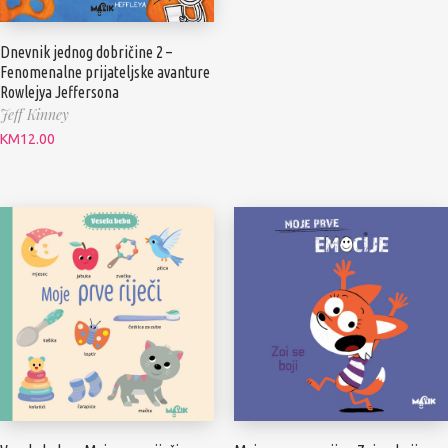
Dnevnik jednog dobričine 2 –
Fenomenalne prijateljske avanture
Rowlejya Jeffersona
Jeff Kinney
KM
12.00