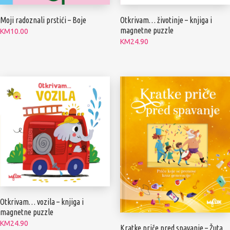
Moji radoznali prstići – Boje
Otkrivam… životinje – knjiga i
magnetne puzzle
KM
10.00
KM
24.90
Otkrivam… vozila – knjiga i
magnetne puzzle
KM
24.90
Kratke priče pred spavanje – Žuta