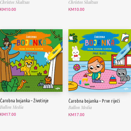
Christos Skaltsas
Christos Skaltsas
KM
10.00
KM
10.00
Čarobna bojanka – Životinje
Čarobna bojanka – Prve riječi
Ballon Media
Ballon Media
KM
17.00
KM
17.00