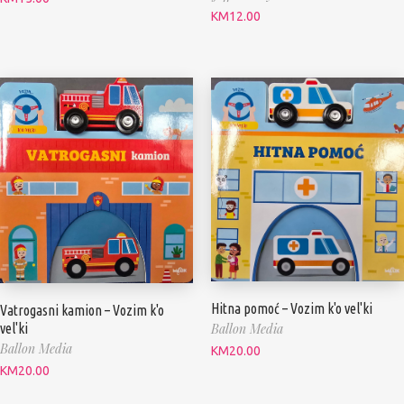
KM
12.00
Hitna pomoć – Vozim k'o vel'ki
Vatrogasni kamion – Vozim k'o
vel'ki
Ballon Media
Ballon Media
KM
20.00
KM
20.00