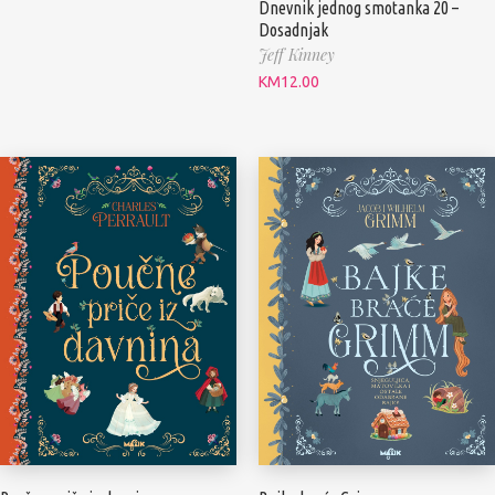
Dnevnik jednog smotanka 20 –
Dosadnjak
Jeff Kinney
KM
12.00