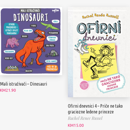
Mali istraživači – Dinosauri
KM
21.90
Ofirni dnevnici 4 – Priče ne tako
graciozne ledene princeze
Rachel Renee Russel
KM
15.00