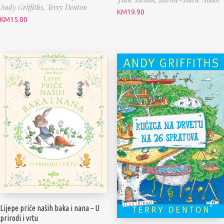
Andy Griffiths,
Terry Denton
KM
19.90
KM
15.00
Lijepe priče naših baka i nana – U
prirodi i vrtu