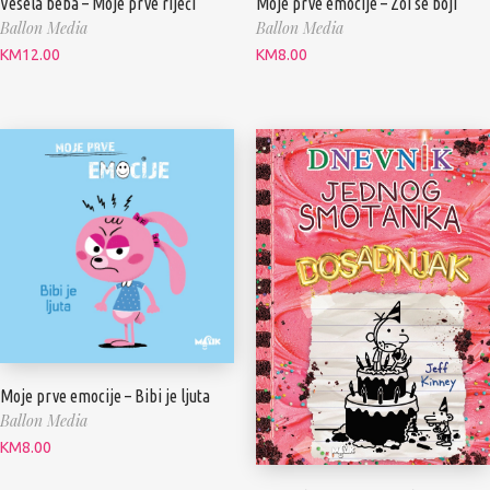
Vesela beba – Moje prve riječi
Moje prve emocije – Zoi se boji
Ballon Media
Ballon Media
KM
12.00
KM
8.00
Moje prve emocije – Bibi je ljuta
Ballon Media
KM
8.00