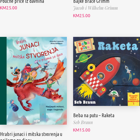
Poučne priče iz davnina
Bajke braće Grimm
Jacob i Wilhelm Grimm
KM
25.00
KM
25.00
Beba na putu – Raketa
Seb Braun
KM
15.00
Hrabri junaci i mitska stvorenja u