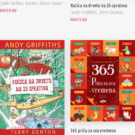
Julie Mellan,
Karine-Marie Amiot
Kućica na drvetu na 26 spratova
KM
19.90
Andy Griffiths,
Terry Denton
KM
15.00
365 priča za sva vremena