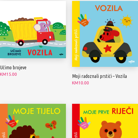
Učimo brojeve
KM
15.00
Moji radoznali prstići – Vozila
KM
10.00