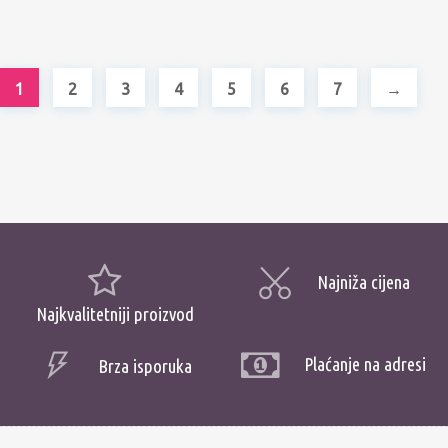
1
2
3
4
5
6
7
→
Najniža cijena
Najkvalitetniji proizvod
Plaćanje na adresi
Brza isporuka