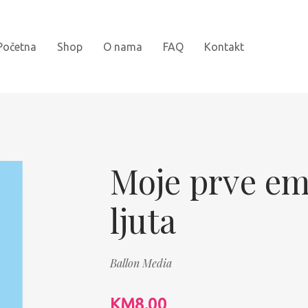
Početna
Shop
O nama
FAQ
Kontakt
Novi naslovi
Bojanke
Moje prve emo
Kartonske slikovnice
ljuta
Najprodavanije
Knjige za djecu
Ballon Media
Slikovnice sa naljepnicama
KM
8.00