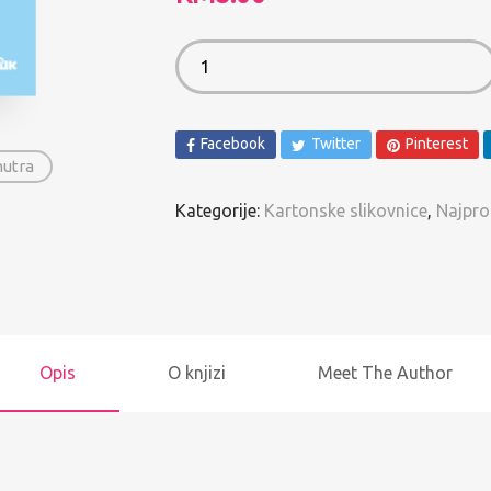
Spomenari i Vježbanke
Ostalo
Pregled po autorima
Facebook
Twitter
Pinterest
nutra
Kategorije:
Kartonske slikovnice
,
Najpro
Opis
O knjizi
Meet The Author