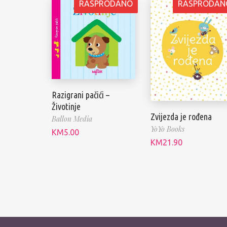
RASPRODANO
RASPRODAN
Razigrani pačići –
Životinje
Zvijezda je rođena
Ballon Media
YoYo Books
KM
5.00
KM
21.90