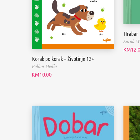
Hrabar
Sarah W
KM
12.
Korak po korak – Životinje 12+
Ballon Media
KM
10.00