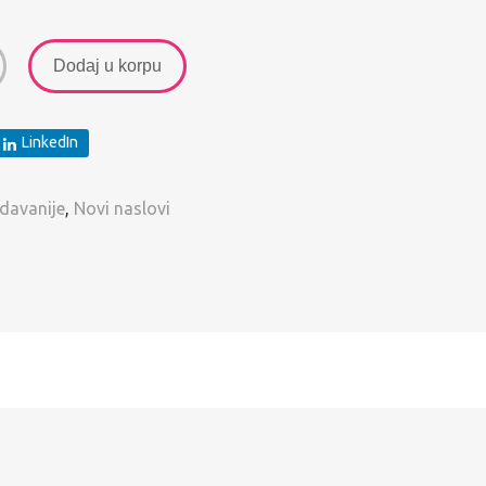
Dodaj u korpu
LinkedIn
davanije
,
Novi naslovi