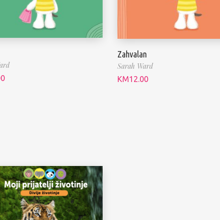
Zahvalan
ard
Sarah Ward
00
KM
12.00