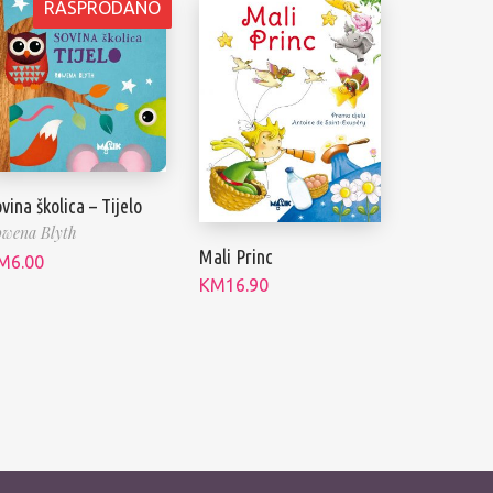
RASPRODANO
vina školica – Tijelo
wena Blyth
Mali Princ
M
6.00
KM
16.90