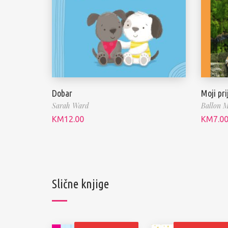
Dobar
Moji prij
Sarah Ward
Ballon M
KM
12.00
KM
7.0
Slične knjige