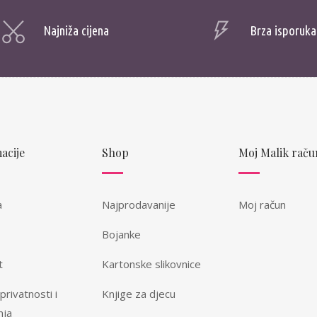
Najniža cijena
Brza isporuka
acije
Shop
Moj Malik raču
a
Najprodavanije
Moj račun
Bojanke
t
Kartonske slikovnice
 privatnosti i
Knjige za djecu
nja