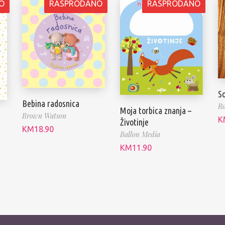
O
RASPRODANO
RASPRODANO
So
Bebina radosnica
Ro
Moja torbica znanja –
Brown Watson
K
Životinje
KM
18.90
Ballon Media
KM
11.90