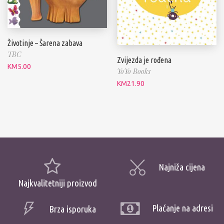
Životinje – Šarena zabava
TBC
Zvijezda je rođena
KM
5.00
YoYo Books
KM
21.90
Najniža cijena
Najkvalitetniji proizvod
Plaćanje na adresi
Brza isporuka