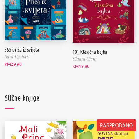
365 priča iz svijeta
101 Klasična bajka
Sara Ugolotti
Chiara Cioni
KM
29.90
KM
19.90
Slične knjige
RASPRODANO