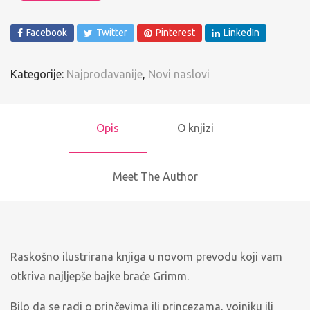
Facebook
Twitter
Pinterest
LinkedIn
Kategorije:
Najprodavanije
,
Novi naslovi
Opis
O knjizi
Meet The Author
Raskošno ilustrirana knjiga u novom prevodu koji vam
otkriva najljepše bajke braće Grimm.
Bilo da se radi o prinčevima ili princezama, vojniku ili