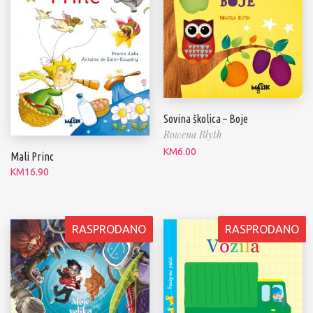
Sovina školica – Boje
Rowena Blyth
KM
6.00
Mali Princ
KM
16.90
RASPRODANO
RASPRODANO