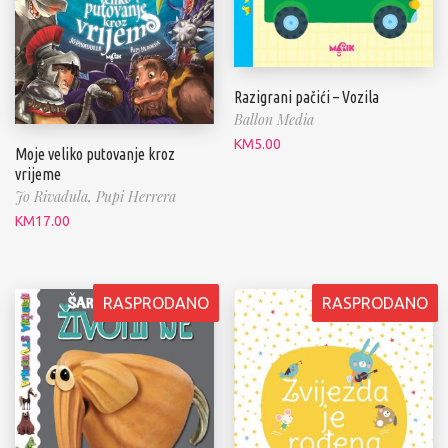
Razigrani pačići – Vozila
Ballon Media
KM
5.00
Moje veliko putovanje kroz
vrijeme
Jo Rivadula,
Pupi Herrera
KM
17.00
RASPRODANO
RASPRODANO