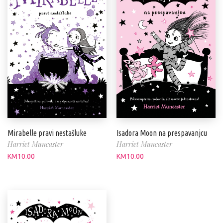
Mirabelle pravi nestašluke
Isadora Moon na prespavanjcu
Harriet Muncaster
Harriet Muncaster
KM
10.00
KM
10.00