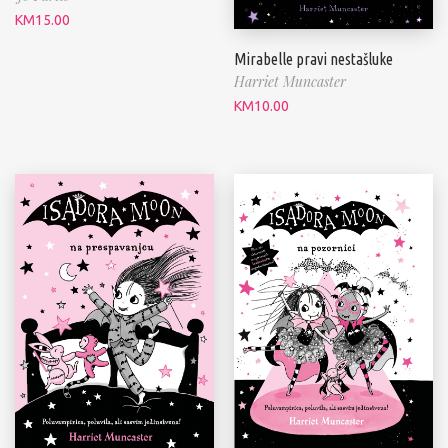
KM
15.00
Mirabelle pravi nestašluke
Harriet Muncaster
KM
10.00