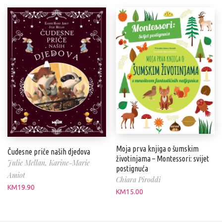
Moja prva knjiga o šumskim
Čudesne priče naših djedova
životinjama – Montessori: svijet
Julie Mellan,
Karine-Marie
postignuća
Amiot
Chiara Piroddi
KM
19.90
KM
15.00