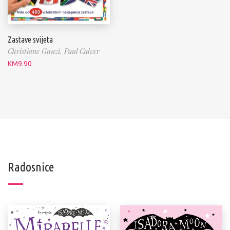
Zastave svijeta
Christiane Gunzi,
Paul Calver
KM
9.90
Radosnice