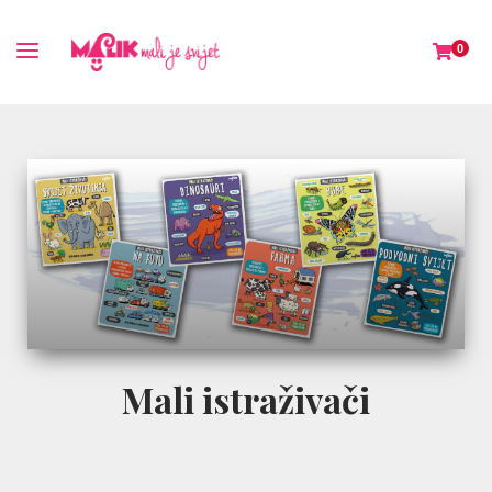
0
Korak po korak
Slikovni rječnici za najmlađe čitaoce