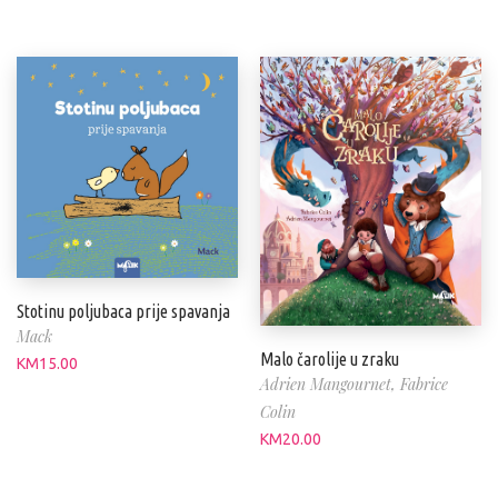
Stotinu poljubaca prije spavanja
Mack
Malo čarolije u zraku
KM
15.00
Adrien Mangournet,
Fabrice
Colin
KM
20.00