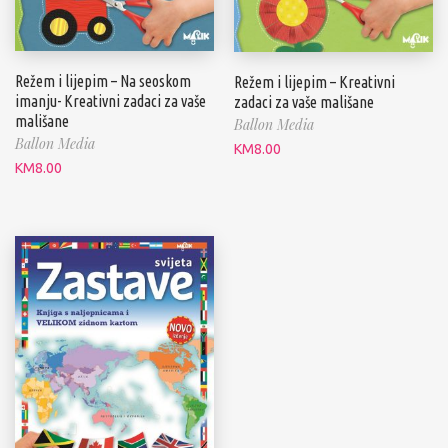
Režem i lijepim – Na seoskom
Režem i lijepim – Kreativni
imanju- Kreativni zadaci za vaše
zadaci za vaše mališane
mališane
Ballon Media
Ballon Media
KM
8.00
KM
8.00