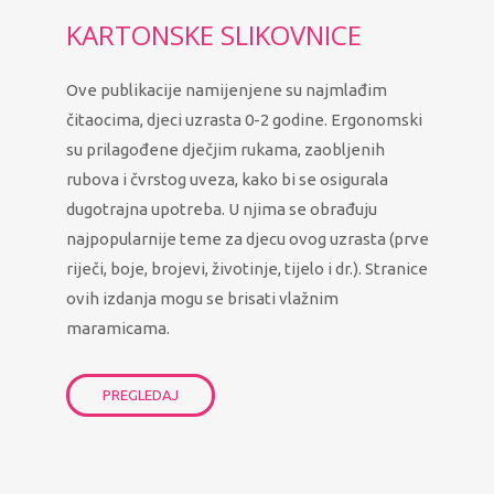
KARTONSKE SLIKOVNICE
Ove publikacije namijenjene su najmlađim
čitaocima, djeci uzrasta 0-2 godine. Ergonomski
su prilagođene dječjim rukama, zaobljenih
rubova i čvrstog uveza, kako bi se osigurala
dugotrajna upotreba. U njima se obrađuju
najpopularnije teme za djecu ovog uzrasta (prve
riječi, boje, brojevi, životinje, tijelo i dr.). Stranice
ovih izdanja mogu se brisati vlažnim
maramicama.
PREGLEDAJ