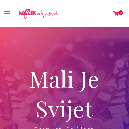
0
Mali Je
Svijet