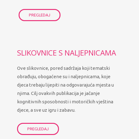
PREGLEDAJ
SLIKOVNICE S NALJEPNICAMA
Ove slikovnice, pored sadržaja koji tematski
obrađuju, obogaćene su i naljepnicama, koje
djeca trebaju lijepiti na odgovarajuća mjesta u
njima. Cilj ovakvih publikacija je jačanje
kognitivnih sposobnosti i motoričkih vještina
djece, a sve uz igru i zabavu.
PREGLEDAJ