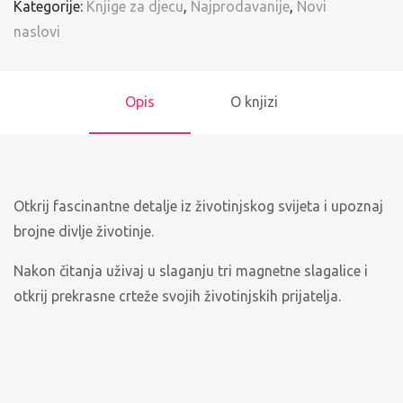
Kategorije:
Knjige za djecu
,
Najprodavanije
,
Novi
naslovi
Opis
O knjizi
Otkrij fascinantne detalje iz životinjskog svijeta i upoznaj
brojne divlje životinje.
Nakon čitanja uživaj u slaganju tri magnetne slagalice i
otkrij prekrasne crteže svojih životinjskih prijatelja.