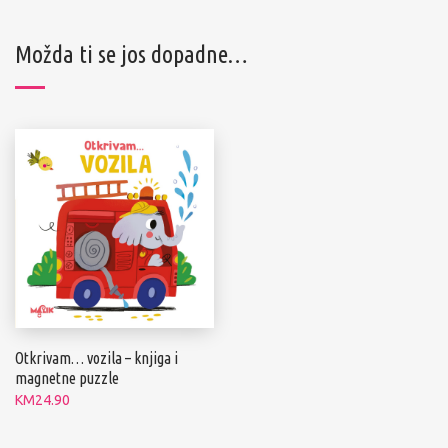
Možda ti se jos dopadne…
Otkrivam… vozila – knjiga i
magnetne puzzle
KM
24.90