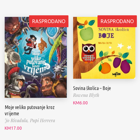
RASPRODANO
RASPRODANO
Sovina školica – Boje
Rowena Blyth
KM
6.00
Moje veliko putovanje kroz
vrijeme
Jo Rivadula,
Pupi Herrera
KM
17.00