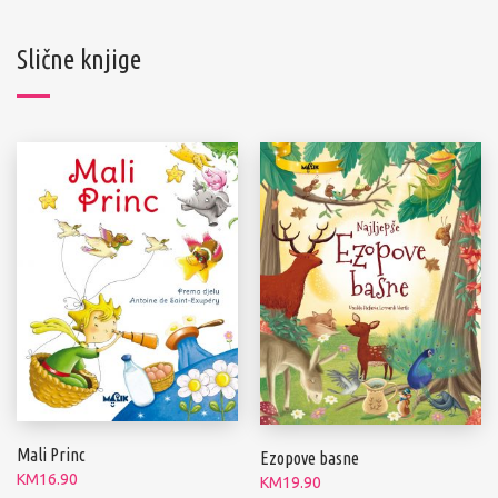
Slične knjige
Mali Princ
Ezopove basne
KM
16.90
KM
19.90