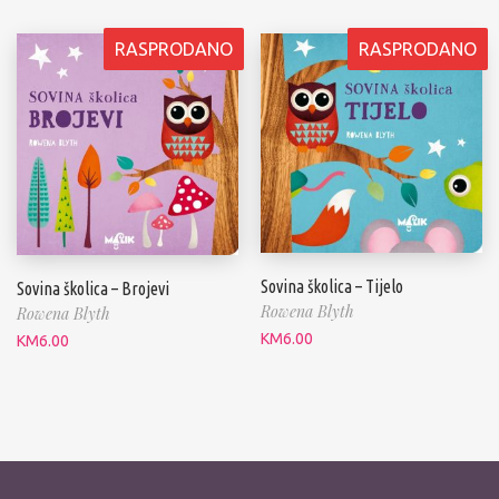
RASPRODANO
RASPRODANO
Sovina školica – Tijelo
Sovina školica – Brojevi
Rowena Blyth
Rowena Blyth
KM
6.00
KM
6.00