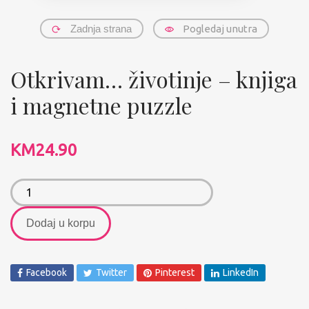
Zadnja strana
Pogledaj unutra
Otkrivam… životinje – knjiga
i magnetne puzzle
KM
24.90
Dodaj u korpu
Facebook
Twitter
Pinterest
LinkedIn