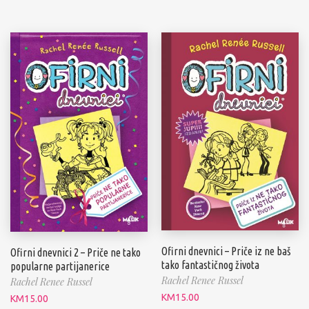
Ofirni dnevnici – Priče iz ne baš
Ofirni dnevnici 2 – Priče ne tako
tako fantastičnog života
popularne partijanerice
Rachel Renee Russel
Rachel Renee Russel
KM
15.00
KM
15.00