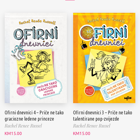
Ofirni dnevnici 4 – Priče ne tako
Ofirni dnevnici 3 – Priče ne tako
graciozne ledene princeze
talentirane pop-zvijezde
Rachel Renee Russel
Rachel Renee Russel
KM
15.00
KM
15.00