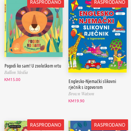
RASPRODANO
RASPRODANO
Pogodi ko sam! U zoološkom vrtu
Ballon Media
KM
15.00
Englesko-Njemački slikovni
rječnik s izgovorom
Brown Watson
KM
19.90
RASPRODANO
RASPRODANO