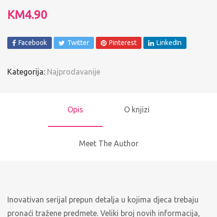
KM
4.90
Facebook
Twitter
Pinterest
LinkedIn
Kategorija:
Najprodavanije
Opis
O knjizi
Meet The Author
Inovativan serijal prepun detalja u kojima djeca trebaju
pronaći tražene predmete. Veliki broj novih informacija,