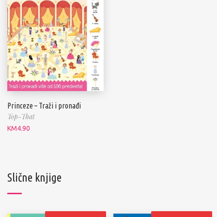
Princeze – Traži i pronađi
Top-That
KM
4.90
Slične knjige