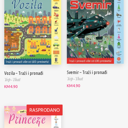
Svemir – Traži i pronađi
Vozila – Traži i pronađi
Top-That
Top-That
KM
4.90
KM
4.90
RASPRODANO