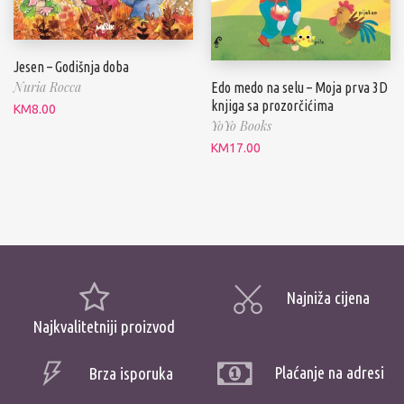
Jesen – Godišnja doba
Nuria Rocca
Edo medo na selu – Moja prva 3D
knjiga sa prozorčićima
KM
8.00
YoYo Books
KM
17.00
Najniža cijena
Najkvalitetniji proizvod
Plaćanje na adresi
Brza isporuka