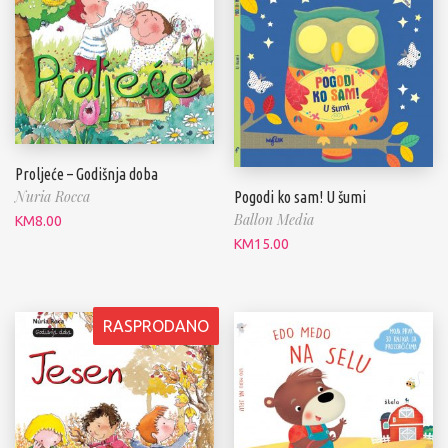
Proljeće – Godišnja doba
Nuria Rocca
Pogodi ko sam! U šumi
Ballon Media
KM
8.00
KM
15.00
RASPRODANO