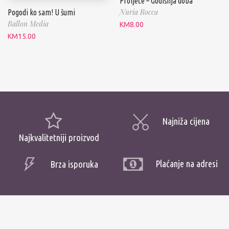
Proljeće – Godišnja doba
Nuria Rocca
Pogodi ko sam! U šumi
Ballon Media
KM
8.00
KM
15.00
Najniža cijena
Najkvalitetniji proizvod
Plaćanje na adresi
Brza isporuka