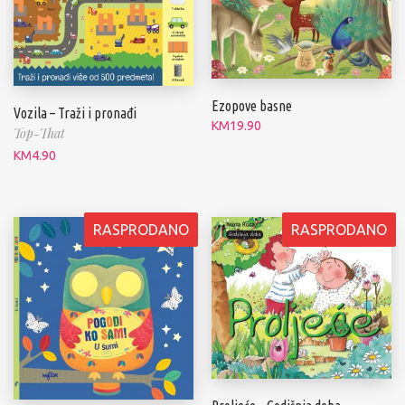
Ezopove basne
Vozila – Traži i pronađi
KM
19.90
Top-That
KM
4.90
RASPRODANO
RASPRODANO