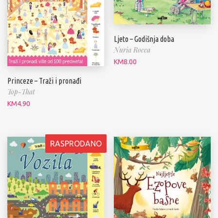
Ljeto – Godišnja doba
Nuria Rocca
KM
8.00
Princeze – Traži i pronađi
Top-That
KM
4.90
RASPRODANO