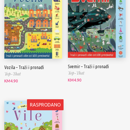
Svemir – Traži i pronađi
Vozila – Traži i pronađi
Top-That
Top-That
KM
4.90
KM
4.90
RASPRODANO