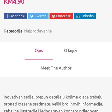
KM
4.90
Facebook
Twitter
Pinterest
LinkedIn
Kategorija:
Najprodavanije
Opis
O knjizi
Meet The Author
Inovativan serijal prepun detalja u kojima djeca trebaju
pronaći tražene predmete. Veliki broj novih informacija,
zabavne ilustracije i jednostavan koncept prilagođen