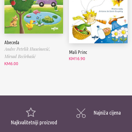
Abeceda
Andre Petrlik Huseinović,
Mali Princ
Mirsad Bećirbašić
KM
16.90
KM
6.00
Najniža cijena
Najkvalitetniji proizvod