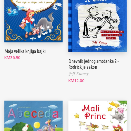
Moja velika knjiga bajki
KM
26.90
Dnevnik jednog smotanka 2 –
Rodrick je zakon
Jeff Kinney
KM
12.00