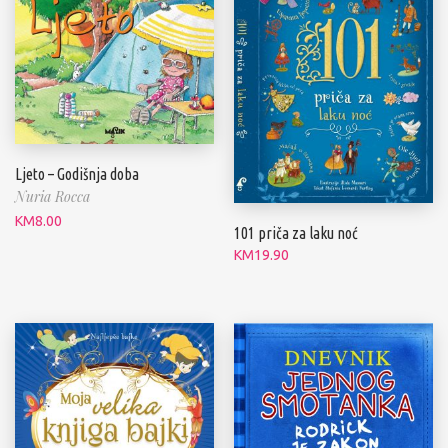
Ljeto – Godišnja doba
Nuria Rocca
KM
8.00
101 priča za laku noć
KM
19.90