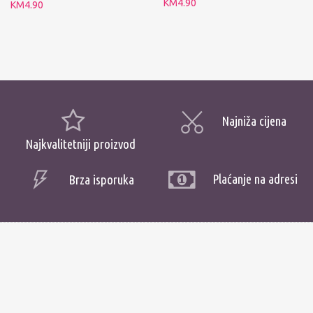
KM
4.90
KM
4.90
Najniža cijena
Najkvalitetniji proizvod
Plaćanje na adresi
Brza isporuka