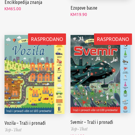
Enciklopedija znanja
Ezopove basne
KM
65.00
KM
19.90
RASPRODANO
RASPRODANO
Svemir – Traži i pronađi
Vozila – Traži i pronađi
Top-That
Top-That