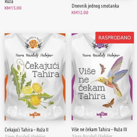
Ruža
Dnevnik jednog smotanka
KM
15.00
KM
12.00
RASPRODANO
Više ne čekam Tahira – Ruža III
Čekajući Tahira – Ruža II
Nura Bazdulj Hubijar
Nura Bazdulj Hubijar