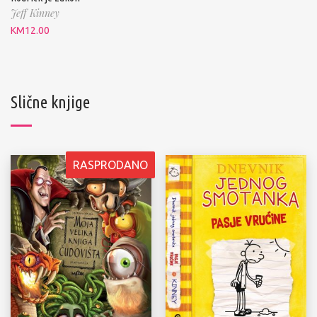
Jeff Kinney
KM
12.00
Slične knjige
RASPRODANO