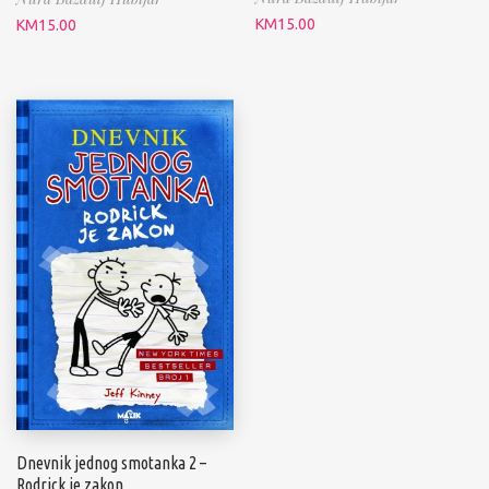
KM
15.00
KM
15.00
Dnevnik jednog smotanka 2 –
Rodrick je zakon