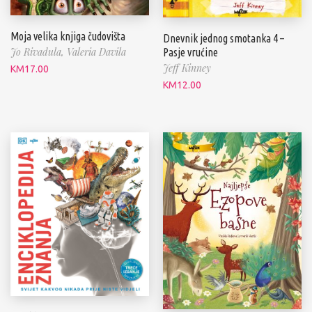
Moja velika knjiga čudovišta
Dnevnik jednog smotanka 4 –
Jo Rivadula,
Valeria Davila
Pasje vrućine
Jeff Kinney
KM
17.00
KM
12.00