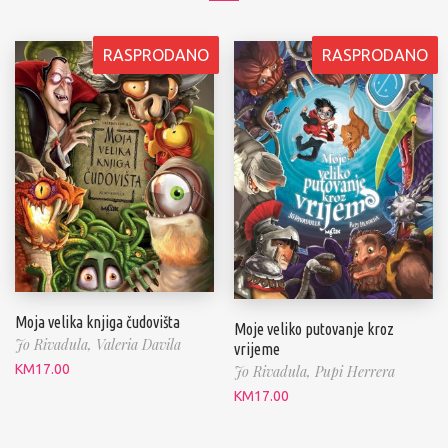
RASPRODANO
RASPRODANO
Moja velika knjiga čudovišta
Moje veliko putovanje kroz
Jo Rivadula,
Valeria Davila
vrijeme
KM
17.00
Jo Rivadula,
Pupi Herrera
KM
17.00