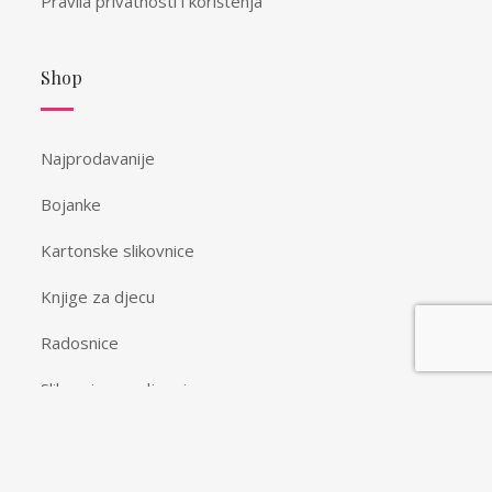
Pravila privatnosti i korištenja
Shop
Najprodavanije
Bojanke
Kartonske slikovnice
Knjige za djecu
Radosnice
Slikovnice s naljepnicama
Spomenari i vježbanke
Ostalo