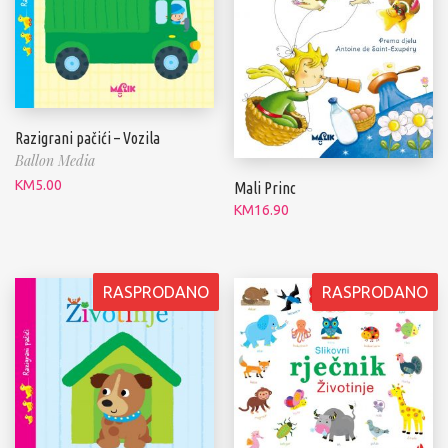
Razigrani pačići – Vozila
Ballon Media
KM
5.00
Mali Princ
KM
16.90
RASPRODANO
RASPRODANO