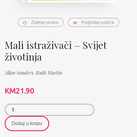
Zadnja strana
Pogledaj unutra
Mali istraživači – Svijet
životinja
Allan Sanders,
Ruth Martin
KM
21.90
Dodaj u korpu