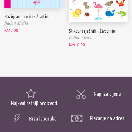
Razigrani pačići – Životinje
Ballon Media
KM
5.00
Slikovni rječnik – Životinje
Ballon Media
KM
10.90
Najniža cijena
Najkvalitetniji proizvod
Plaćanje na adresi
Brza isporuka