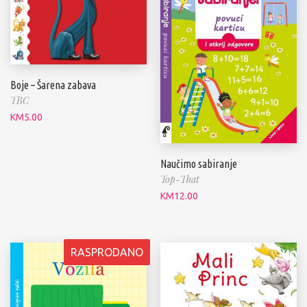
Boje – Šarena zabava
TBC
KM
5.00
Naučimo sabiranje
Top-That
KM
12.00
RASPRODANO