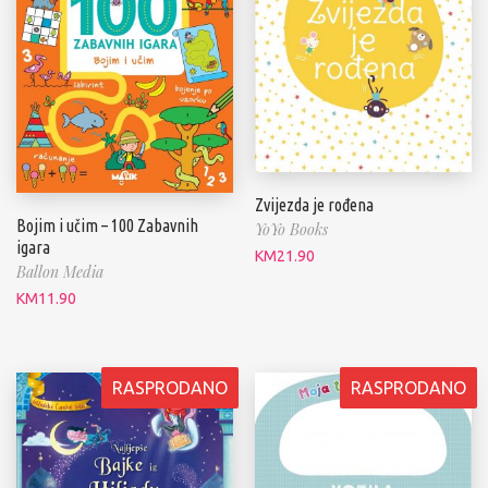
Zvijezda je rođena
Bojim i učim – 100 Zabavnih
YoYo Books
igara
KM
21.90
Ballon Media
KM
11.90
RASPRODANO
RASPRODANO