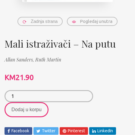
Zadnja strana
Pogledaj unutra
Mali istraživači – Na putu
Allan Sanders,
Ruth Martin
KM
21.90
Dodaj u korpu
Facebook
Twitter
Pinterest
LinkedIn