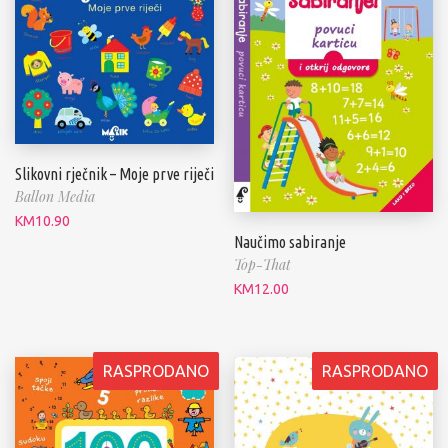
Slikovni rječnik – Moje prve riječi
Ballon Media
KM
10.90
Naučimo sabiranje
Top-That
KM
12.00
RASPRODANO
RASPRODANO