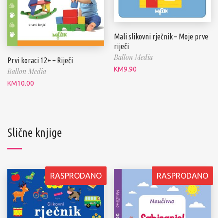
Mali slikovni rječnik – Moje prve
riječi
Ballon Media
Prvi koraci 12+ – Riječi
KM
9.90
Ballon Media
KM
10.00
Slične knjige
RASPRODANO
RASPRODANO