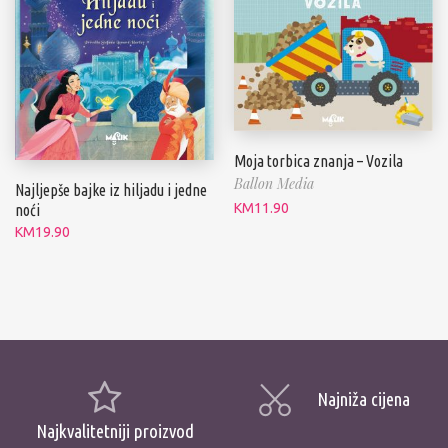
Moja torbica znanja – Vozila
Ballon Media
Najljepše bajke iz hiljadu i jedne
KM
11.90
noći
KM
19.90
Najniža cijena
Najkvalitetniji proizvod