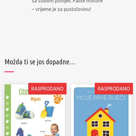
sa sobom ponijeli. Palite motore
– vrijeme je za pustolovinu!
Možda ti se jos dopadne…
RASPRODANO
RASPRODANO