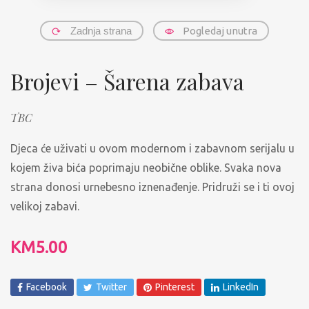
Zadnja strana
Pogledaj unutra
Brojevi – Šarena zabava
TBC
Djeca će uživati u ovom modernom i zabavnom serijalu u
kojem živa bića poprimaju neobične oblike. Svaka nova
strana donosi urnebesno iznenađenje. Pridruži se i ti ovoj
velikoj zabavi.
KM
5.00
Facebook
Twitter
Pinterest
LinkedIn