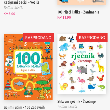
Razigrani pačići – Vozila
Ballon Media
100 riječi i slika – Zanimanja
KM
5.00
KM
11.90
RASPRODANO
RASPRODANO
Slikovni rječnik – Životinje
Ballon Media
Bojim i učim – 100 Zabavnih