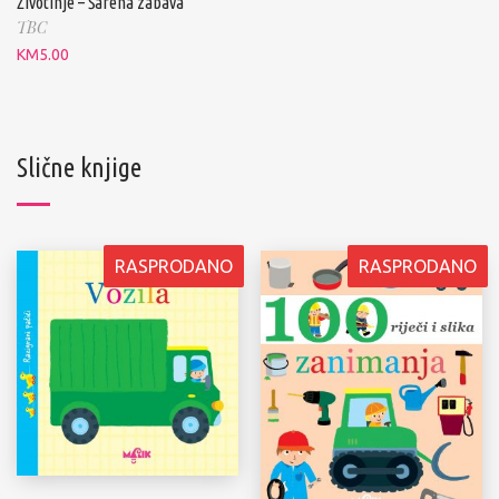
Životinje – Šarena zabava
TBC
KM
5.00
Slične knjige
RASPRODANO
RASPRODANO