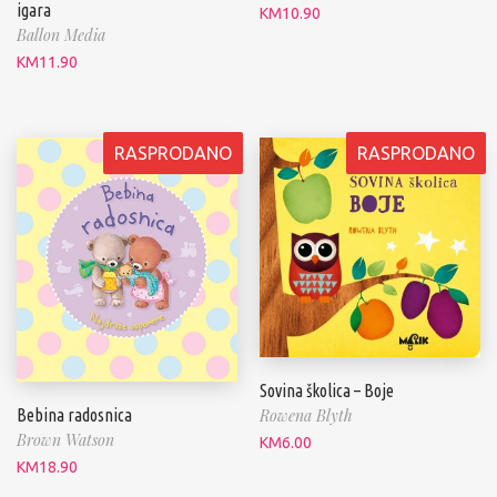
igara
KM
10.90
Ballon Media
KM
11.90
RASPRODANO
RASPRODANO
Sovina školica – Boje
Bebina radosnica
Rowena Blyth
Brown Watson
KM
6.00
KM
18.90