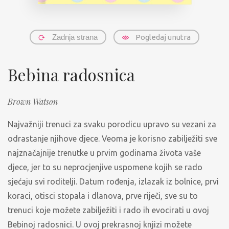
Zadnja strana
Pogledaj unutra
Bebina radosnica
Brown Watson
Najvažniji trenuci za svaku porodicu upravo su vezani za
odrastanje njihove djece. Veoma je korisno zabilježiti sve
najznačajnije trenutke u prvim godinama života vaše
djece, jer to su neprocjenjive uspomene kojih se rado
sjećaju svi roditelji. Datum rođenja, izlazak iz bolnice, prvi
koraci, otisci stopala i dlanova, prve riječi, sve su to
trenuci koje možete zabilježiti i rado ih evocirati u ovoj
Bebinoj radosnici. U ovoj prekrasnoj knjizi možete