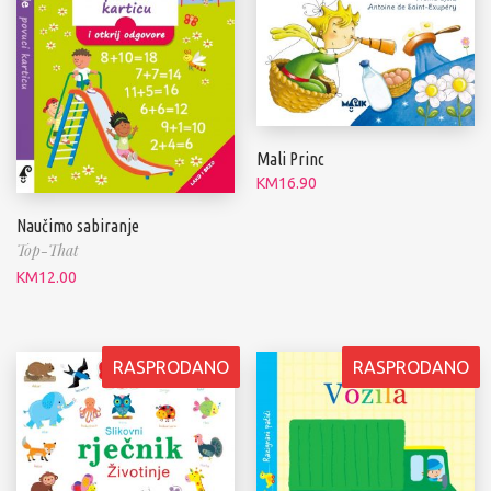
Mali Princ
KM
16.90
Naučimo sabiranje
Top-That
KM
12.00
RASPRODANO
RASPRODANO