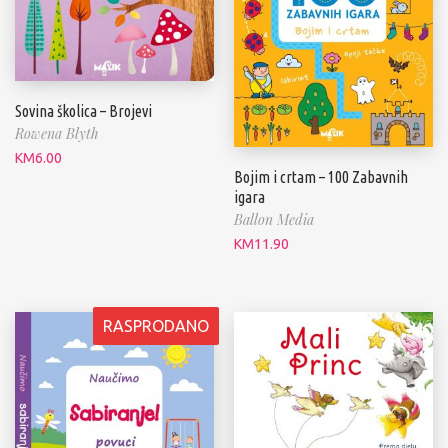
Sovina školica – Brojevi
Rowena Blyth
KM
6.00
Bojim i crtam – 100 Zabavnih
igara
Ballon Media
KM
11.90
RASPRODANO