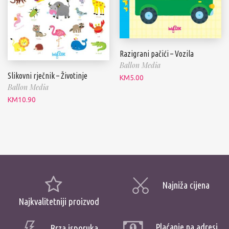
Razigrani pačići – Vozila
Ballon Media
Slikovni rječnik – Životinje
KM
5.00
Ballon Media
KM
10.90
Najniža cijena
Najkvalitetniji proizvod
Plaćanje na adresi
Brza isporuka