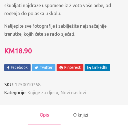
skupljati najdraže uspomene iz života vaše bebe, od
rođenja do polaska u školu.
Nalijepite sve fotografije i zabilježite najznačajnije
trenutke, kojih ćete se rado sjećati.
KM
18.90
Facebook
Twitter
Pinterest
LinkedIn
SKU:
1250010768
Kategorije:
Knjige za djecu
,
Novi naslovi
Opis
O knjizi