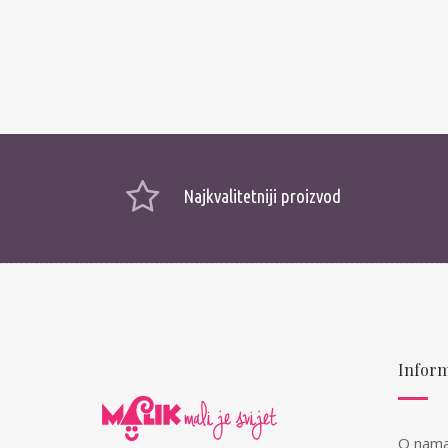
Najkvalitetniji proizvod
Inform
O nam