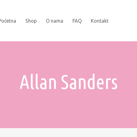
Početna
Shop
O nama
FAQ
Kontakt
Novi naslovi
Bojanke
Allan Sanders
Kartonske slikovnice
Najprodavanije
Knjige za djecu
Slikovnice sa naljepnicama