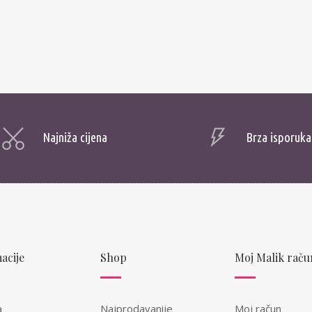
Najniža cijena
Brza isporuka
acije
Shop
Moj Malik raču
a
Najprodavanije
Moj račun