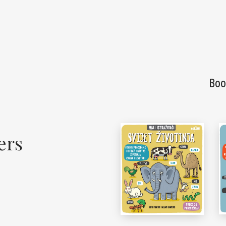
Spomenari i Vježbanke
Ostalo
Pregled po autorima
Boo
ers