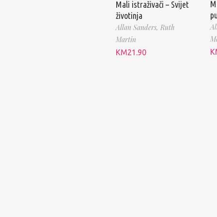
Ma
Mali istraživači – Svijet
p
životinja
Al
Allan Sanders,
Ruth
Ma
Martin
K
KM
21.90