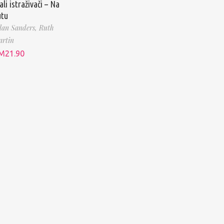
li istraživači – Na
utu
lan Sanders,
Ruth
rtin
M
21.90