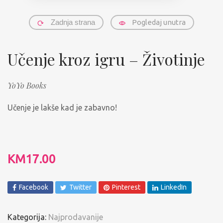
Zadnja strana
Pogledaj unutra
Učenje kroz igru – Životinje
YoYo Books
Učenje je lakše kad je zabavno!
KM
17.00
Facebook
Twitter
Pinterest
LinkedIn
Kategorija:
Najprodavanije