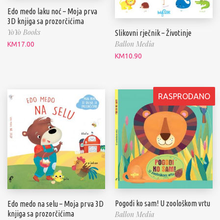
Edo medo laku noć – Moja prva
3D knjiga sa prozorčićima
YoYo Books
Slikovni rječnik – Životinje
Ballon Media
KM
17.00
KM
10.90
RASPRODANO
Pogodi ko sam! U zoološkom vrtu
Edo medo na selu – Moja prva 3D
knjiga sa prozorčićima
Ballon Media