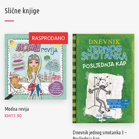
Slične knjige
RASPRODANO
Modna revija
KM
11.90
Dnevnik jednog smotanka 3 –
Posljednja kap