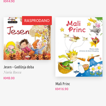
KM
4.90
RASPRODANO
Jesen – Godišnja doba
Nuria Rocca
KM
8.00
Mali Princ
KM
16.90