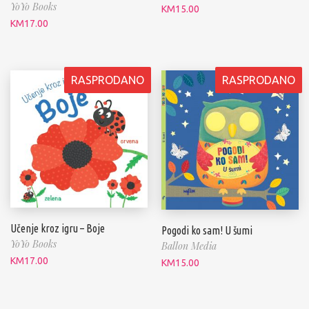
YoYo Books
KM
15.00
KM
17.00
RASPRODANO
RASPRODANO
Učenje kroz igru – Boje
Pogodi ko sam! U šumi
YoYo Books
Ballon Media
KM
17.00
KM
15.00