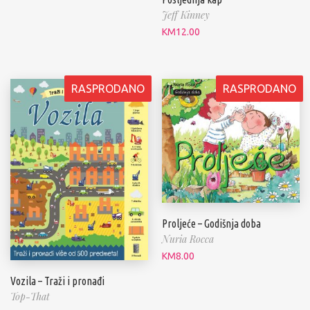
Jeff Kinney
KM
12.00
RASPRODANO
RASPRODANO
Proljeće – Godišnja doba
Nuria Rocca
KM
8.00
Vozila – Traži i pronađi
Top-That