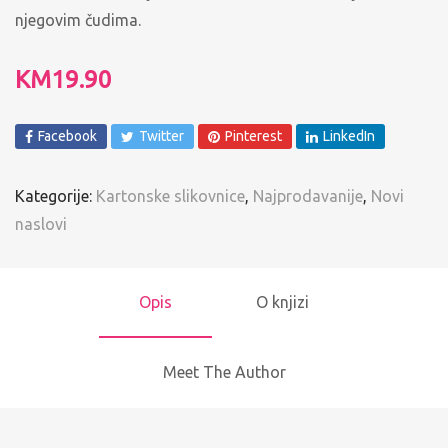
njegovim čudima.
KM
19.90
Facebook
Twitter
Pinterest
LinkedIn
Kategorije:
Kartonske slikovnice
,
Najprodavanije
,
Novi
naslovi
Opis
O knjizi
Meet The Author