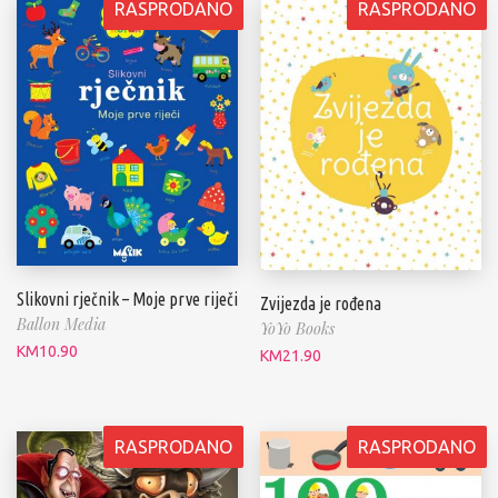
RASPRODANO
RASPRODANO
Slikovni rječnik – Moje prve riječi
Zvijezda je rođena
Ballon Media
YoYo Books
KM
10.90
KM
21.90
RASPRODANO
RASPRODANO