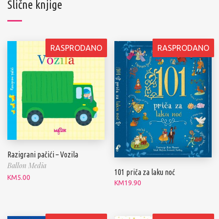
Slične knjige
RASPRODANO
RASPRODANO
Razigrani pačići – Vozila
Ballon Media
101 priča za laku noć
KM
5.00
KM
19.90