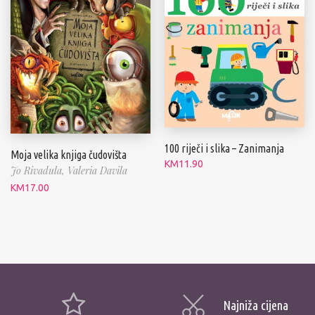
100 riječi i slika – Zanimanja
Moja velika knjiga čudovišta
KM
11.90
Jo Rivadula,
Valeria Davila
KM
17.00
Najniža cijena