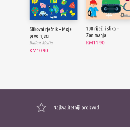
100 riječi i slika –
Slikovni rječnik – Moje
Zanimanja
prve riječi
KM
11.90
Ballon Media
KM
10.90
Najkvalitetniji proizvod