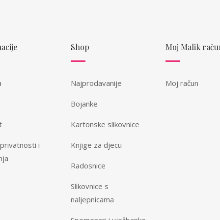
acije
Shop
Moj Malik raču
a
Najprodavanije
Moj račun
Bojanke
t
Kartonske slikovnice
 privatnosti i
Knjige za djecu
nja
Radosnice
Slikovnice s
naljepnicama