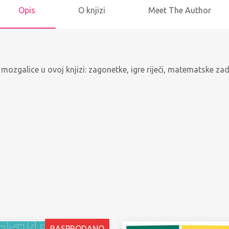
Opis
O knjizi
Meet The Author
zgalice u ovoj knjizi: zagonetke, igre riječi, matematske zadatke
RASPRODANO