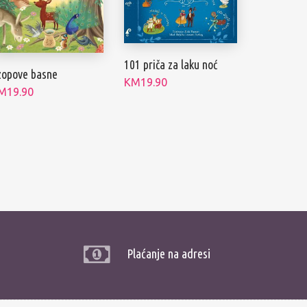
101 priča za laku noć
zopove basne
KM
19.90
M
19.90
Plaćanje na adresi