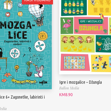
Igre i mozgalice – Džungla
Ballon Media
KM
8.90
ce 6+ Zagonetke, labirinti i
edia