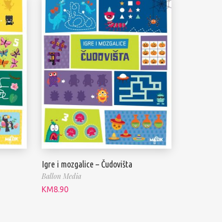
Igre i mozgalice – Čudovišta
Ballon Media
KM
8.90