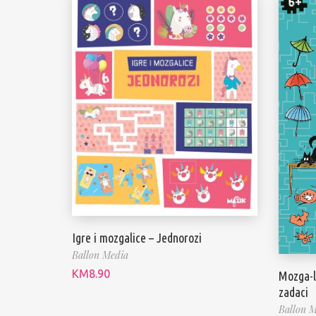
Igre i mozgalice – Jednorozi
Ballon Media
KM
8.90
Mozga-li
zadaci
Ballon M