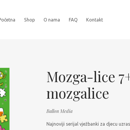
Početna
Shop
O nama
FAQ
Kontakt
Novi naslovi
Bojanke
Mozga-lice 7
Kartonske slikovnice
mozgalice
Najprodavanije
Knjige za djecu
Ballon Media
Slikovnice sa naljepnicama
Najnoviji serijal vježbanki za djecu uzr