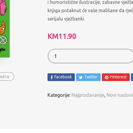
i humoristične ilustracije, zabavne vježb
Spomenari i Vježbanke
knjiga potaknut će vaše mališane da rj
Ostalo
serijalu vježbanki.
Pregled po autorima
KM
11.90
nutra
Facebook
Twitter
Pinterest
Kategorije:
Najprodavanije
,
Novi naslovi