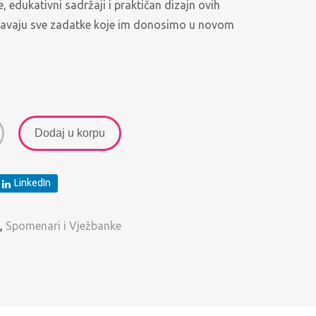
e, edukativni sadržaji i praktičan dizajn ovih
ešavaju sve zadatke koje im donosimo u novom
Dodaj u korpu
LinkedIn
,
Spomenari i Vježbanke