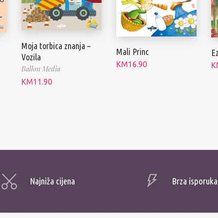
Moja torbica znanja –
Mali Princ
E
Vozila
KM
16.90
K
Ballon Media
KM
11.90
Najniža cijena
Brza isporuka