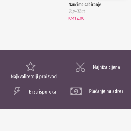
Naučimo sabiranje
Top-That
KM
12.00
Najniža cijena
Najkvalitetniji proizvod
Plaćanje na adresi
Brza isporuka