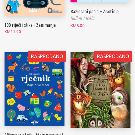
Razigrani pačići – Životinje
Ballon Media
100 riječi i slika – Zanimanja
KM
5.00
KM
11.90
RASPRODANO
RASPRODANO
Slikovni rječnik – Moje prve riječi