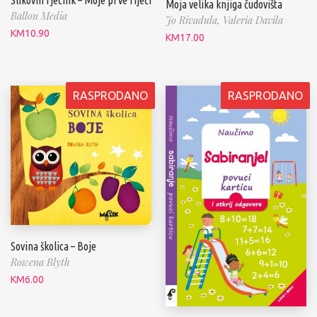
Moja velika knjiga čudovišta
Ballon Media
Jo Rivadula,
Valeria Davila
KM
10.90
KM
17.00
RASPRODANO
RASPRODANO
Sovina školica – Boje
Rowena Blyth
KM
6.00