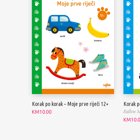
Korak po korak – Moje prve riječi 12+
Korak p
Ballon M
KM
10.00
KM
10.