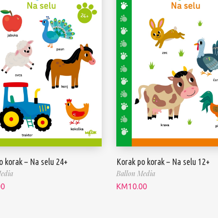
o korak – Na selu 24+
Korak po korak – Na selu 12+
edia
Ballon Media
00
KM
10.00