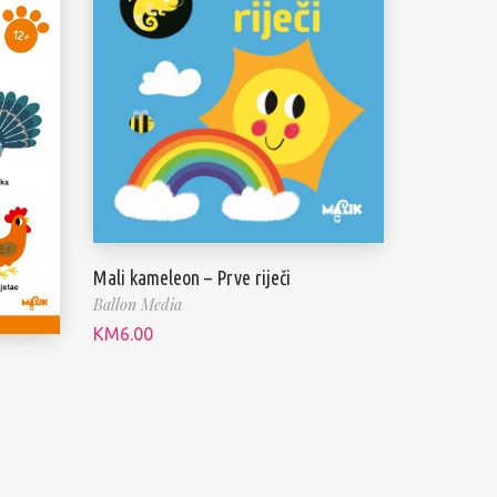
Mali kameleon – Prve riječi
Ballon Media
KM
6.00