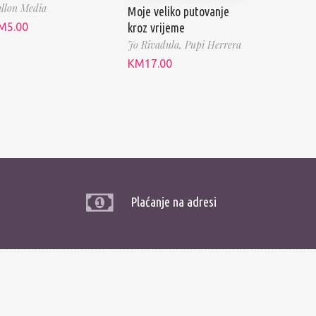
llon Media
Moje veliko putovanje
kroz vrijeme
M
5.00
Jo Rivadula,
Pupi Herrera
KM
17.00
Plaćanje na adresi