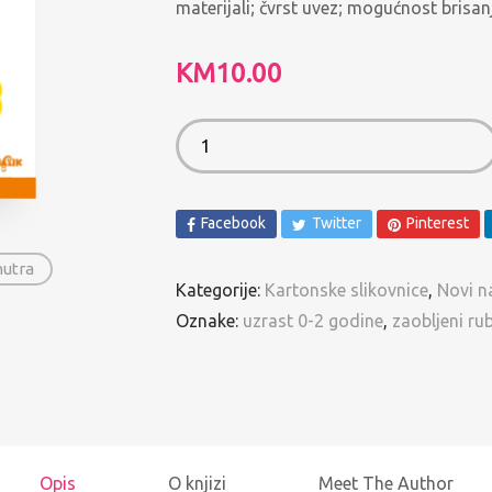
materijali; čvrst uvez; mogućnost bris
Spomenari i Vježbanke
Ostalo
KM
10.00
Pregled po autorima
Facebook
Twitter
Pinterest
nutra
Kategorije:
Kartonske slikovnice
,
Novi n
Oznake:
uzrast 0-2 godine
,
zaobljeni ru
Opis
O knjizi
Meet The Author