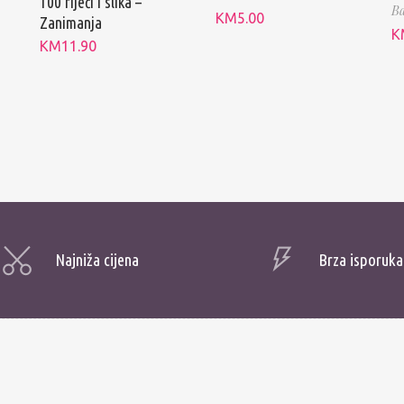
100 riječi i slika –
Ba
KM
5.00
Zanimanja
K
KM
11.90
Najniža cijena
Brza isporuka