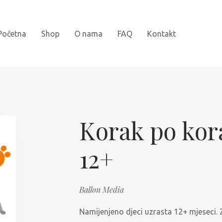
Početna
Shop
O nama
FAQ
Kontakt
Novi naslovi
Bojanke
Korak po kora
Kartonske slikovnice
12+
Najprodavanije
Knjige za djecu
Ballon Media
Slikovnice sa naljepnicama
Namijenjeno djeci uzrasta 12+ mjeseci. Z