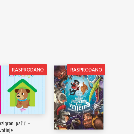
RASPRODANO
RASPRODANO
zigrani pačići –
votinje