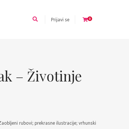
Prijavi se
0
k – Životinje
aobljeni rubovi; prekrasne ilustracije; vrhunski