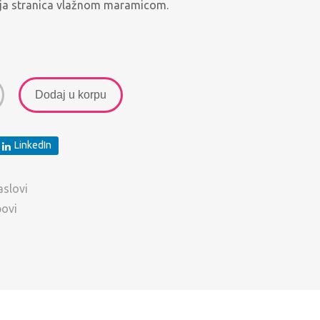
anja stranica vlažnom maramicom.
Dodaj u korpu
LinkedIn
aslovi
bovi