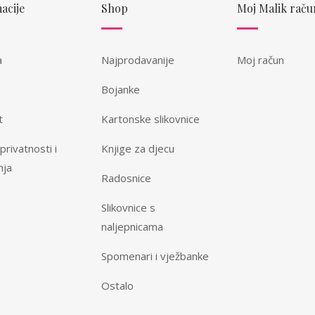
acije
Shop
Moj Malik raču
a
Najprodavanije
Moj račun
Bojanke
t
Kartonske slikovnice
 privatnosti i
Knjige za djecu
nja
Radosnice
Slikovnice s
naljepnicama
Spomenari i vježbanke
Ostalo