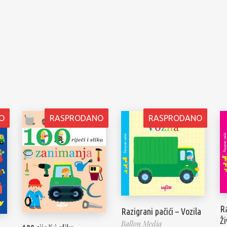
O
RASPRODANO
RASPRODANO
Ra
Razigrani pačići – Vozila
Ži
Ballon Media