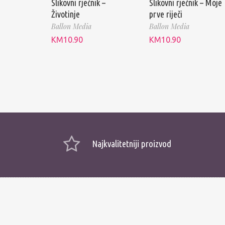
Slikovni rječnik –
Slikovni rječnik – Moje
Životinje
prve riječi
Ballon Media
Ballon Media
KM
10.90
KM
10.90
Najkvalitetniji proizvod