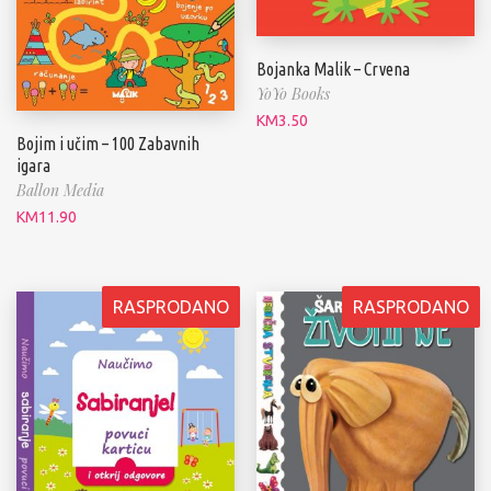
Bojanka Malik – Crvena
YoYo Books
KM
3.50
Bojim i učim – 100 Zabavnih
igara
Ballon Media
KM
11.90
RASPRODANO
RASPRODANO