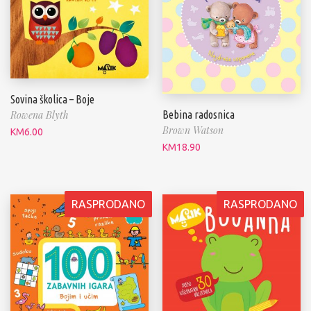
Sovina školica – Boje
Bebina radosnica
Rowena Blyth
Brown Watson
KM
6.00
KM
18.90
RASPRODANO
RASPRODANO