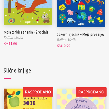
Moja torbica znanja – Životinje
Slikovni rječnik – Moje prve riječi
Ballon Media
Ballon Media
KM
11.90
KM
10.90
Slične knjige
RASPRODANO
RASPRODANO