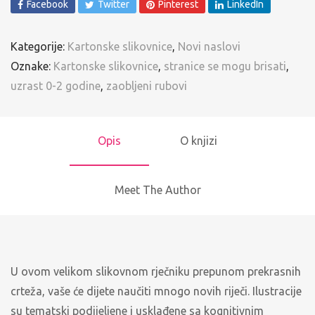
Facebook
Twitter
Pinterest
LinkedIn
Kategorije:
Kartonske slikovnice
,
Novi naslovi
Oznake:
Kartonske slikovnice
,
stranice se mogu brisati
,
uzrast 0-2 godine
,
zaobljeni rubovi
Opis
O knjizi
Meet The Author
U ovom velikom slikovnom rječniku prepunom prekrasnih
crteža, vaše će dijete naučiti mnogo novih riječi. Ilustracije
su tematski podijeljene i usklađene sa kognitivnim