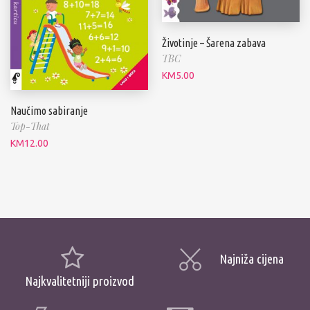
Životinje – Šarena zabava
TBC
KM
5.00
Naučimo sabiranje
Top-That
KM
12.00
Najniža cijena
Najkvalitetniji proizvod