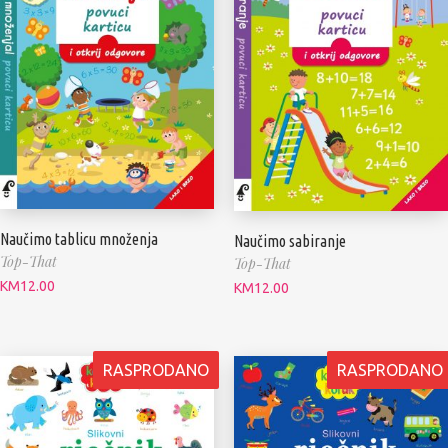
Naučimo tablicu množenja
Naučimo sabiranje
Top-That
Top-That
KM
12.00
KM
12.00
RASPRODANO
RASPRODANO