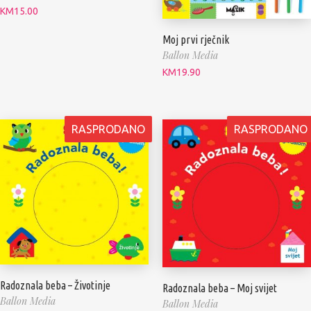
KM
15.00
Moj prvi rječnik
Ballon Media
KM
19.90
RASPRODANO
RASPRODANO
Radoznala beba – Životinje
Radoznala beba – Moj svijet
Ballon Media
Ballon Media