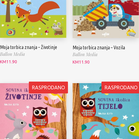
Moja torbica znanja – Životinje
Moja torbica znanja – Vozila
Ballon Media
Ballon Media
KM
11.90
KM
11.90
RASPRODANO
RASPRODANO