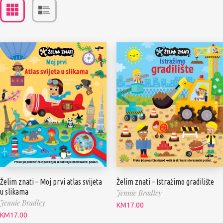
Želim znati – Moj prvi atlas svijeta
Želim znati – Istražimo gradilište
u slikama
Jennie Bradley
Jennie Bradley
KM
17.00
KM
17.00