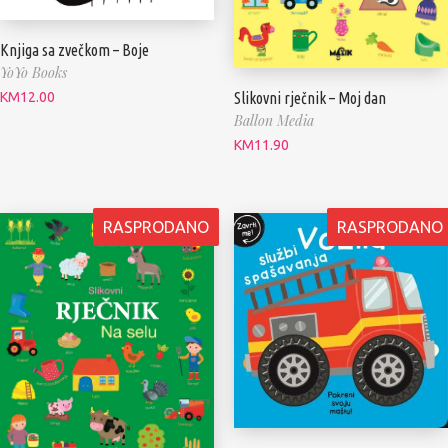
Knjiga sa zvečkom – Boje
YoYo Books
Slikovni rječnik – Moj dan
KM
12.00
Ballon Media
KM
11.90
RASPRODANO
RASPRODANO