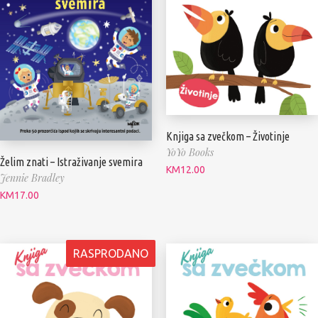
Knjiga sa zvečkom – Životinje
YoYo Books
Želim znati – Istraživanje svemira
KM
12.00
Jennie Bradley
KM
17.00
RASPRODANO