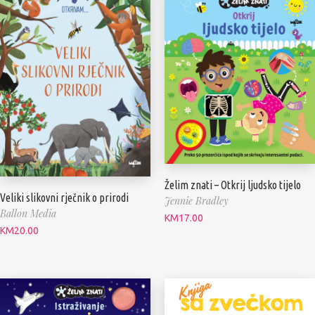
Želim znati – Otkrij ljudsko tijelo
Veliki slikovni rječnik o prirodi
Jennie Bradley
Ballon Media
KM
17.00
KM
20.00