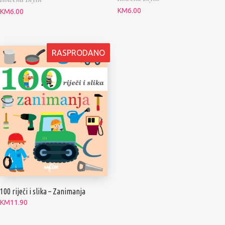
KM
6.00
KM
6.00
RASPRODANO
100 riječi i slika – Zanimanja
KM
11.90