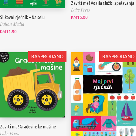
Zavrti me! Vozila službi spašavanja
Lake Press
Slikovni rječnik – Na selu
KM
15.00
Ballon Media
KM
11.90
RASPRODANO
RASPRODANO
Zavrti me! Građevinske mašine
Lake Press