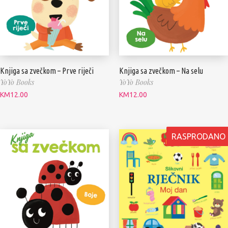
Knjiga sa zvečkom – Prve riječi
Knjiga sa zvečkom – Na selu
YoYo Books
YoYo Books
KM
12.00
KM
12.00
RASPRODANO