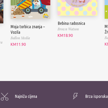
Bebina radosnica
Mo
Moja torbica znanja –
Brown Watson
Ži
Vozila
KM
18.90
Ba
Ballon Media
ra
K
KM
11.90
Najniža cijena
Brza isporuka