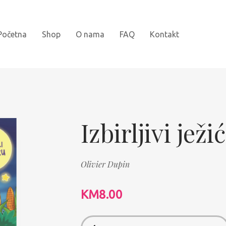
Početna
Shop
O nama
FAQ
Kontakt
Novi naslovi
Bojanke
Izbirljivi ježić
Kartonske slikovnice
Olivier Dupin
Najprodavanije
Knjige za djecu
KM
8.00
Slikovnice sa naljepnicama