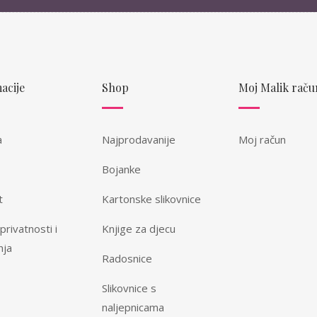
acije
Shop
Moj Malik raču
a
Najprodavanije
Moj račun
Bojanke
t
Kartonske slikovnice
 privatnosti i
Knjige za djecu
nja
Radosnice
Slikovnice s
naljepnicama