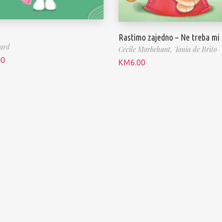
Rastimo zajedno – Ne treba mi
ard
Cecile Marbehant,
Tania de Brito
00
KM
6.00