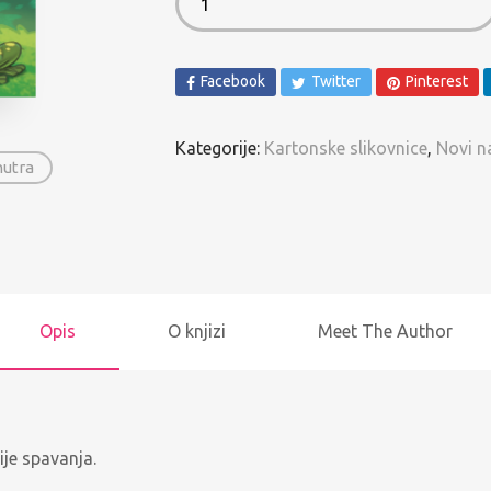
Spomenari i Vježbanke
Ostalo
Facebook
Twitter
Pinterest
Pregled po autorima
Kategorije:
Kartonske slikovnice
,
Novi n
nutra
Opis
O knjizi
Meet The Author
ije spavanja.