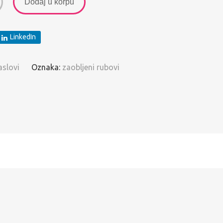
Dodaj u korpu
LinkedIn
aslovi
Oznaka:
zaobljeni rubovi