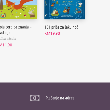
ja torbica znanja –
101 priča za laku noć
votinje
KM
19.90
llon Media
M
11.90
Plaćanje na adresi