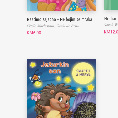
Hrabar
Rastimo zajedno – Ne bojim se mraka
Sarah W
Cecile Marbehant,
Tania de Brito
KM
12.
KM
6.00