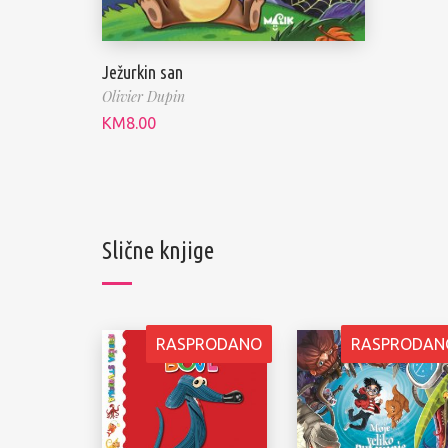
Ježurkin san
Olivier Dupin
KM
8.00
Slične knjige
RASPRODANO
RASPRODAN