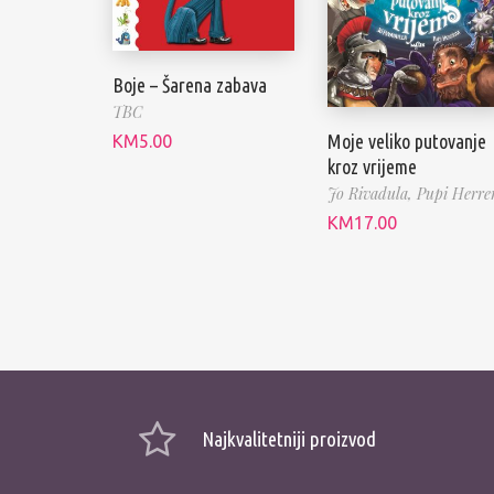
Boje – Šarena zabava
TBC
Moje veliko putovanje
KM
5.00
kroz vrijeme
Jo Rivadula,
Pupi Herre
KM
17.00
Najkvalitetniji proizvod