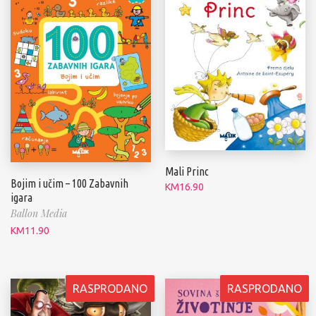
Mali Princ
Bojim i učim – 100 Zabavnih
KM
16.90
igara
Ballon Media
KM
11.90
RASPRODANO
RASPRODANO