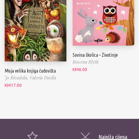
Sovina školica – Životinje
Rowena Blyth
KM
6.00
Moja velika knjiga čudovišta
Jo Rivadula,
Valeria Davila
KM
17.00
Najniža cijena