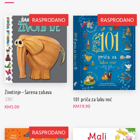
RASPRODANO
RASPRODANO
Životinje – Šarena zabava
TBC
101 priča za laku noć
KM
19.90
KM
5.00
RASPRODANO