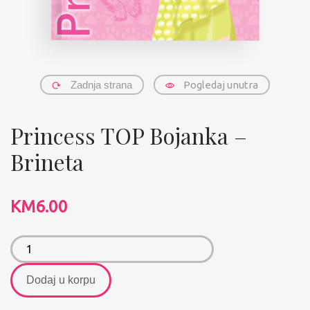
Zadnja strana
Pogledaj unutra
Princess TOP Bojanka –
Brineta
KM
6.00
Dodaj u korpu