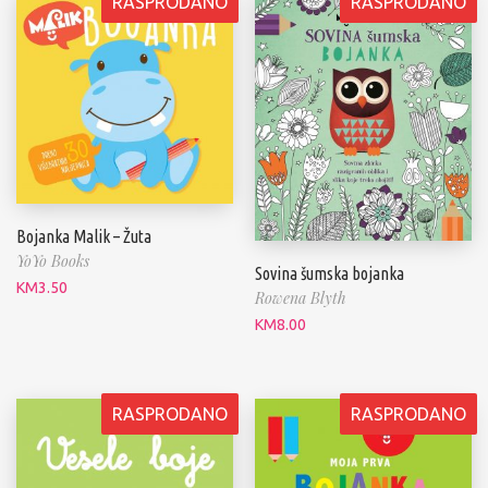
RASPRODANO
RASPRODANO
Bojanka Malik – Žuta
YoYo Books
Sovina šumska bojanka
KM
3.50
Rowena Blyth
KM
8.00
RASPRODANO
RASPRODANO