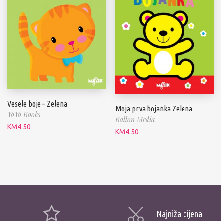
Vesele boje – Zelena
Moja prva bojanka Zelena
YoYo Books
Ballon Media
KM
4.50
KM
4.50
Najniža cijena