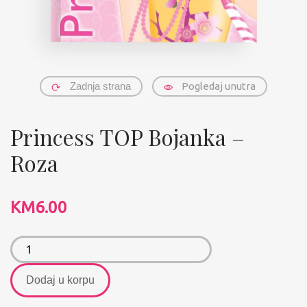
Zadnja strana
Pogledaj unutra
Princess TOP Bojanka –
Roza
KM
6.00
Dodaj u korpu