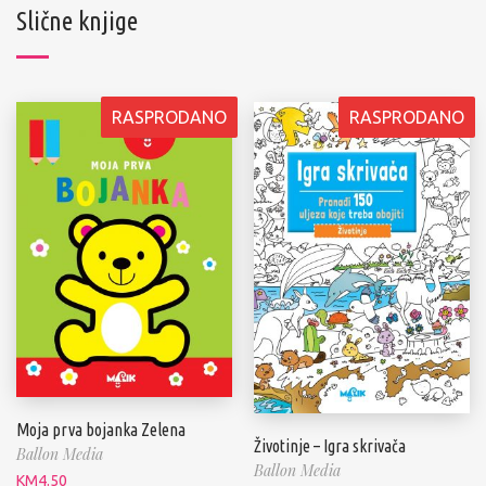
Slične knjige
RASPRODANO
RASPRODANO
Moja prva bojanka Zelena
Životinje – Igra skrivača
Ballon Media
Ballon Media
KM
4.50