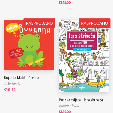
KM
5.00
RASPRODANO
RASPRODANO
Bojanka Malik – Crvena
YoYo Books
KM
3.50
Put oko svijeta – Igra skrivača
Ballon Media
KM
5.00