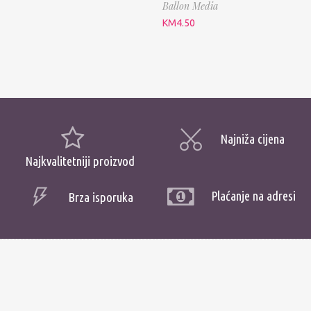
Ballon Media
KM
4.50
Najniža cijena
Najkvalitetniji proizvod
Plaćanje na adresi
Brza isporuka