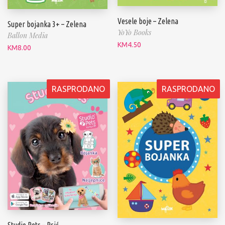
Vesele boje – Zelena
Super bojanka 3+ – Zelena
YoYo Books
Ballon Media
KM
4.50
KM
8.00
RASPRODANO
RASPRODANO
Studio Pets – Psić