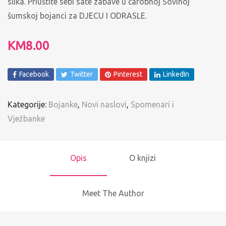
slika. Priuštite sebi sate zabave u čarobnoj Sovinoj
šumskoj bojanci za DJECU I ODRASLE.
KM
8.00
Facebook
Twitter
Pinterest
LinkedIn
Kategorije:
Bojanke
,
Novi naslovi
,
Spomenari i
Vježbanke
Opis
O knjizi
Meet The Author