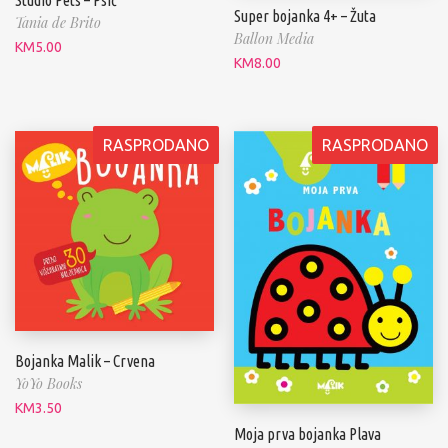
Super bojanka 4+ – Žuta
Tania de Brito
Ballon Media
KM
5.00
KM
8.00
RASPRODANO
RASPRODANO
Bojanka Malik – Crvena
YoYo Books
KM
3.50
Moja prva bojanka Plava