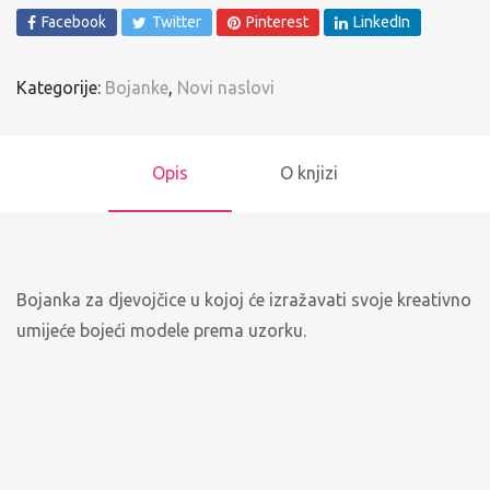
Facebook
Twitter
Pinterest
LinkedIn
Kategorije:
Bojanke
,
Novi naslovi
Opis
O knjizi
Bojanka za djevojčice u kojoj će izražavati svoje kreativno
umijeće bojeći modele prema uzorku.