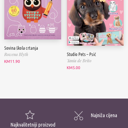
Sovina škola crtanja
Studio Pets – Psić
Rowena Blyth
Tania de Brito
KM
11.90
KM
5.00
Najniža cijena
Najkvalitetniji proizvod