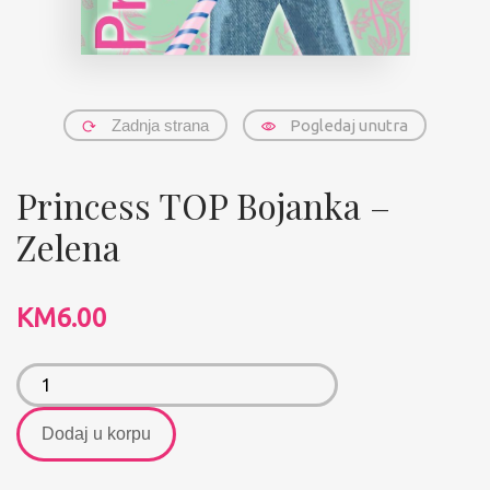
Zadnja strana
Pogledaj unutra
Princess TOP Bojanka –
Zelena
KM
6.00
Dodaj u korpu