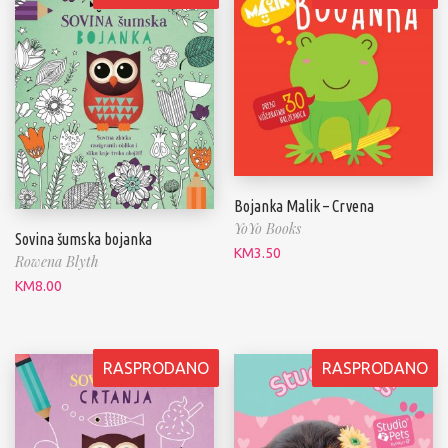
Bojanka Malik – Crvena
YoYo Books
Sovina šumska bojanka
KM
3.50
Rowena Blyth
KM
8.00
RASPRODANO
RASPRODANO