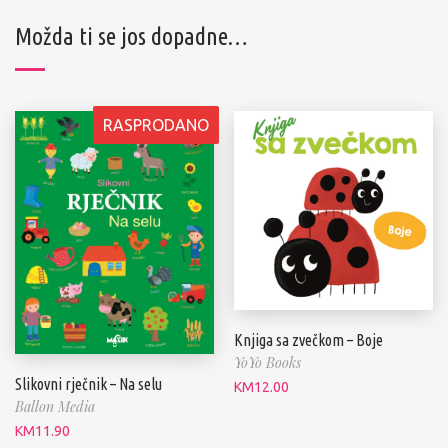
Možda ti se jos dopadne…
RASPRODANO
Knjiga sa zvečkom – Boje
YoYo Books
Slikovni rječnik – Na selu
KM
12.00
Ballon Media
KM
11.90