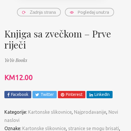
Zadnja strana
Pogledaj unutra
Knjiga sa zvečkom – Prve
riječi
YoYo Books
KM
12.00
Facebook
Twitter
Pinterest
LinkedIn
Kategorije:
Kartonske slikovnice
,
Najprodavanije
,
Novi
naslovi
Oznake:
Kartonske slikovnice
,
stranice se mogu brisati
,