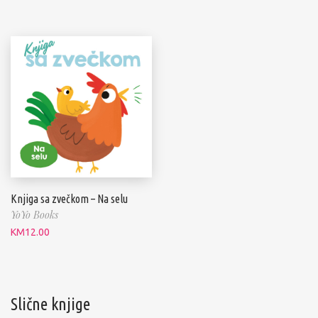
Knjiga sa zvečkom – Na selu
YoYo Books
KM
12.00
Slične knjige