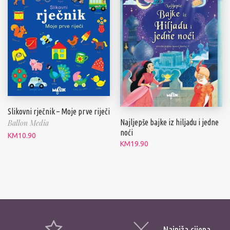
Slikovni rječnik – Moje prve riječi
Najljepše bajke iz hiljadu i jedne
Ballon Media
noći
KM
10.90
KM
19.90
Najniža cijena