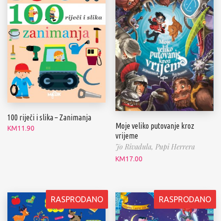
100 riječi i slika – Zanimanja
Moje veliko putovanje kroz
KM
11.90
vrijeme
Jo Rivadula,
Pupi Herrera
KM
17.00
RASPRODANO
RASPRODANO