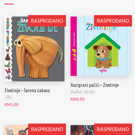
RASPRODANO
RASPRODANO
Razigrani pačići – Životinje
Životinje – Šarena zabava
Ballon Media
TBC
KM
5.00
KM
5.00
RASPRODANO
RASPRODANO