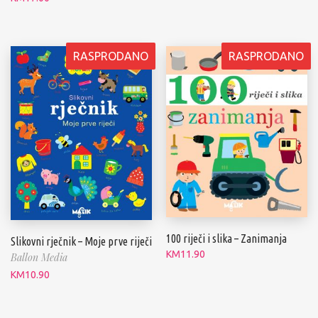
RASPRODANO
RASPRODANO
100 riječi i slika – Zanimanja
Slikovni rječnik – Moje prve riječi
KM
11.90
Ballon Media
KM
10.90