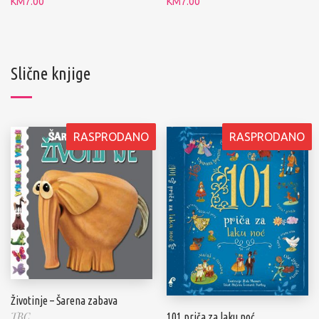
KM
7.00
KM
7.00
Slične knjige
RASPRODANO
RASPRODANO
Životinje – Šarena zabava
TBC
101 priča za laku noć