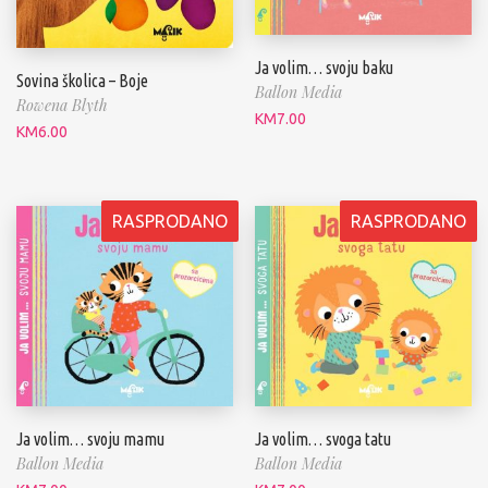
Ja volim… svoju baku
Sovina školica – Boje
Ballon Media
Rowena Blyth
KM
7.00
KM
6.00
RASPRODANO
RASPRODANO
Ja volim… svoju mamu
Ja volim… svoga tatu
Ballon Media
Ballon Media