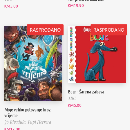
KM
19.90
KM
5.00
RASPRODANO
RASPRODANO
Boje – Šarena zabava
TBC
KM
5.00
Moje veliko putovanje kroz
vrijeme
Jo Rivadula,
Pupi Herrera
KM
17.00