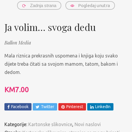
Zadnja strana
Pogledaj unutra
Ja volim… svoga dedu
Ballon Media
Mala riznica prekrasnih uspomena i knjiga koju svako
dijete treba čitati sa svojom mamom, tatom, bakom i
dedom.
KM
7.00
Facebook
Twitter
Pinterest
LinkedIn
Kategorije:
Kartonske slikovnice
,
Novi naslovi