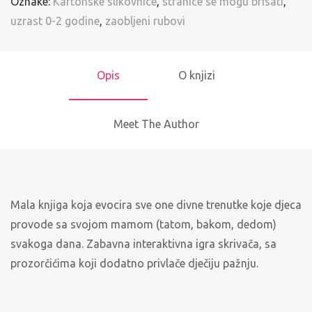
Oznake:
Kartonske slikovnice
,
stranice se mogu brisati
,
uzrast 0-2 godine
,
zaobljeni rubovi
Opis
O knjizi
Meet The Author
Mala knjiga koja evocira sve one divne trenutke koje djeca
provode sa svojom mamom (tatom, bakom, dedom)
svakoga dana. Zabavna interaktivna igra skrivača, sa
prozorčićima koji dodatno privlače dječiju pažnju.