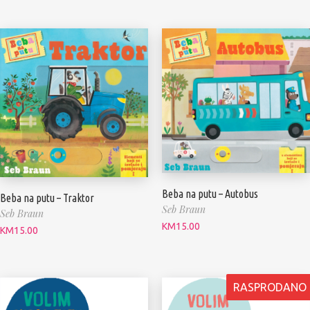
Beba na putu – Autobus
Beba na putu – Traktor
Seb Braun
Seb Braun
KM
15.00
KM
15.00
RASPRODANO