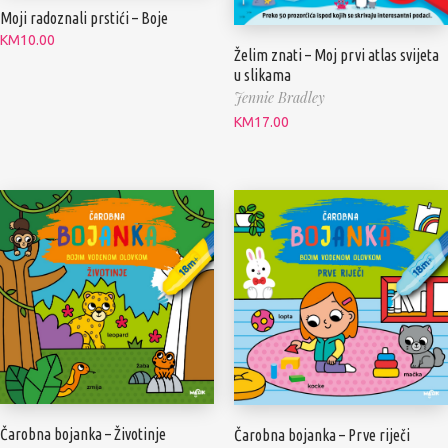
Moji radoznali prstići – Boje
KM
10.00
Želim znati – Moj prvi atlas svijeta
u slikama
Jennie Bradley
KM
17.00
Čarobna bojanka – Životinje
Čarobna bojanka – Prve riječi