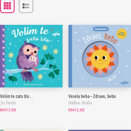
Volim te zato što…
Vesela beba – Zdravo, bebo
Jo Partis
Ballon Media
KM
15.00
KM
12.00