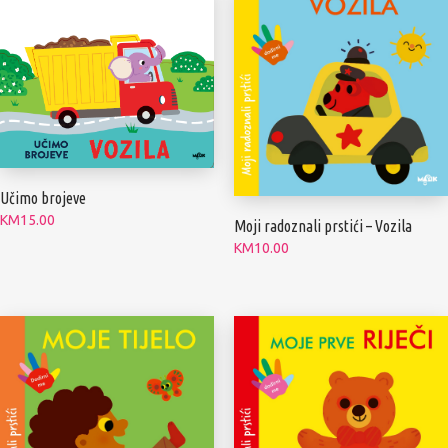
Učimo brojeve
KM
15.00
Moji radoznali prstići – Vozila
KM
10.00