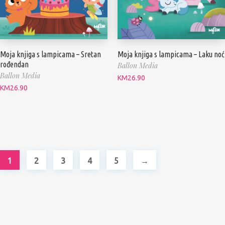
Moja knjiga s lampicama – Sretan
Moja knjiga s lampicama – Laku noć
rođendan
Ballon Media
Ballon Media
KM
26.90
KM
26.90
1
2
3
4
5
→