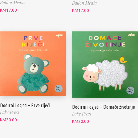
Ballon Media
Ballon Media
KM
17.00
KM
17.00
Dodirni i osjeti – Prve riječi
Dodirni i osjeti – Domaće životinje
Lake Press
Lake Press
KM
20.00
KM
20.00