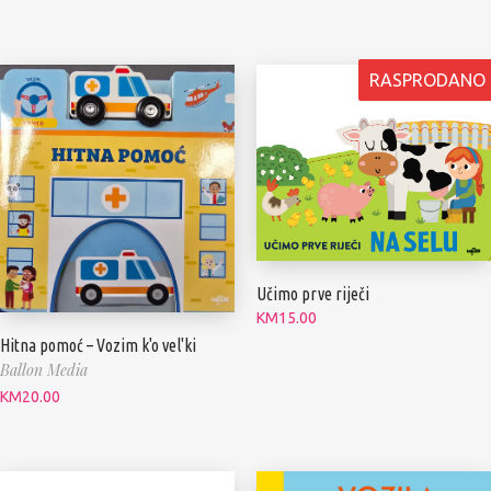
RASPRODANO
Učimo prve riječi
KM
15.00
Hitna pomoć – Vozim k'o vel'ki
Ballon Media
KM
20.00