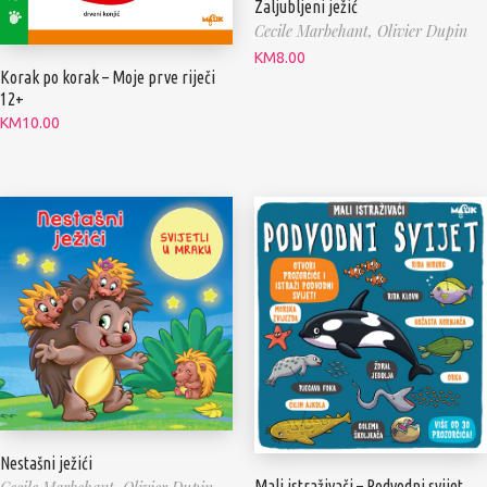
Zaljubljeni ježić
Cecile Marbehant,
Olivier Dupin
KM
8.00
Korak po korak – Moje prve riječi
12+
KM
10.00
Nestašni ježići
Mali istraživači – Podvodni svijet