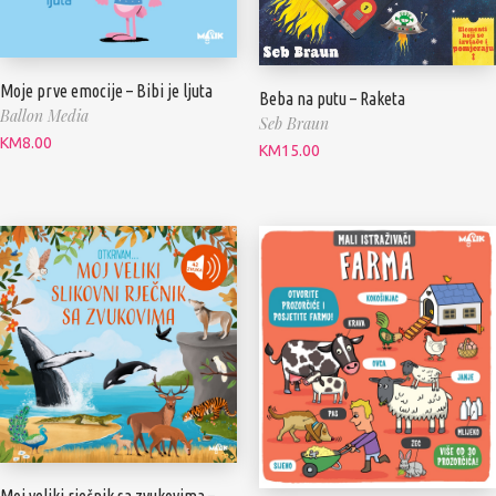
Moje prve emocije – Bibi je ljuta
Beba na putu – Raketa
Ballon Media
Seb Braun
KM
8.00
KM
15.00