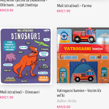
Moj veliki rječnik sa zvukovima –
Otkrivam…svijet životinja
Mali istraživači – Farma
KM
29.90
KM
21.90
Vatrogasni kamion – Vozim k'o
Mali istraživači – Dinosauri
vel'ki
KM
21.90
Ballon Media
KM
20.00