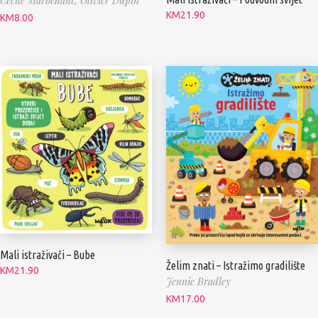
Cecile Marbehant,
Olivier Dupin
KM
21.90
KM
8.00
Mali istraživači – Bube
Želim znati – Istražimo gradilište
KM
21.90
Jennie Bradley
KM
17.00