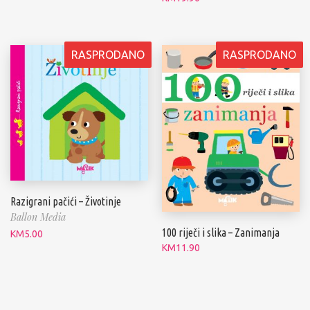
RASPRODANO
RASPRODANO
Razigrani pačići – Životinje
Ballon Media
100 riječi i slika – Zanimanja
KM
5.00
KM
11.90