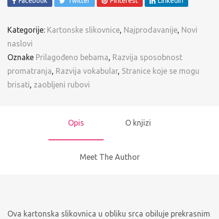
Facebook
Twitter
Pinterest
LinkedIn
Kategorije:
Kartonske slikovnice
,
Najprodavanije
,
Novi
naslovi
Oznake
Prilagođeno bebama
,
Razvija sposobnost
promatranja
,
Razvija vokabular
,
Stranice koje se mogu
brisati
,
zaobljeni rubovi
Opis
O knjizi
Meet The Author
Ova kartonska slikovnica u obliku srca obiluje prekrasnim