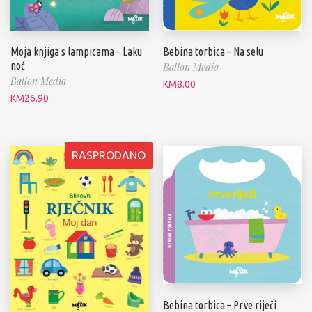
Moja knjiga s lampicama – Laku
Bebina torbica – Na selu
noć
Ballon Media
Ballon Media
KM
8.00
KM
26.90
RASPRODANO
Bebina torbica – Prve riječi