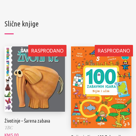
Slične knjige
RASPRODANO
RASPRODANO
Životinje – Šarena zabava
TBC
KM
5.00