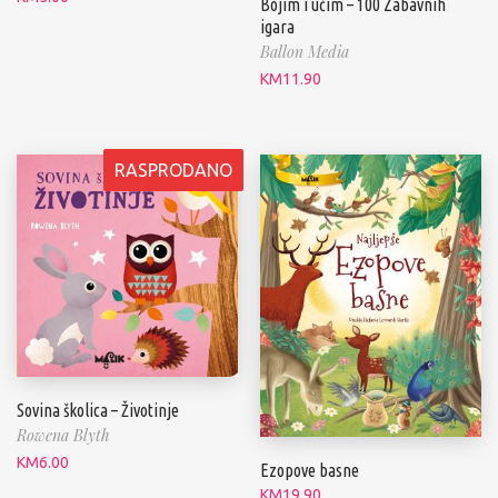
Bojim i učim – 100 Zabavnih
igara
Ballon Media
KM
11.90
RASPRODANO
Sovina školica – Životinje
Rowena Blyth
KM
6.00
Ezopove basne
KM
19.90