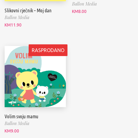
Ballon Media
Slikovni rječnik – Moj dan
KM
8.00
Ballon Media
KM
11.90
RASPRODANO
Volim svoju mamu
Ballon Media
KM
9.00