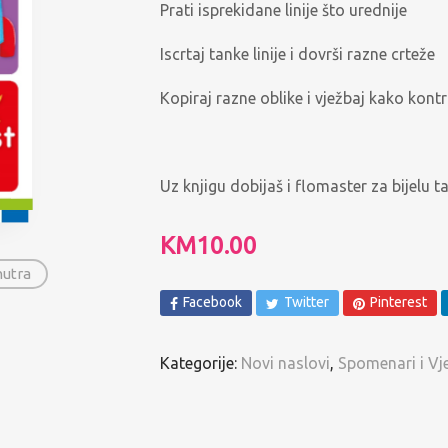
Prati isprekidane linije što urednije
Spomenari i Vježbanke
Iscrtaj tanke linije i dovrši razne crteže
Ostalo
Kopiraj razne oblike i vježbaj kako kontr
Pregled po autorima
Uz knjigu dobijaš i flomaster za bijelu t
KM
10.00
nutra
Facebook
Twitter
Pinterest
Kategorije:
Novi naslovi
,
Spomenari i Vj