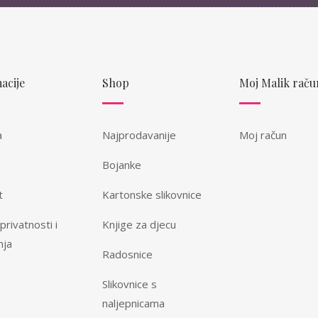
acije
Shop
Moj Malik raču
a
Najprodavanije
Moj račun
Bojanke
t
Kartonske slikovnice
 privatnosti i
Knjige za djecu
nja
Radosnice
Slikovnice s
naljepnicama