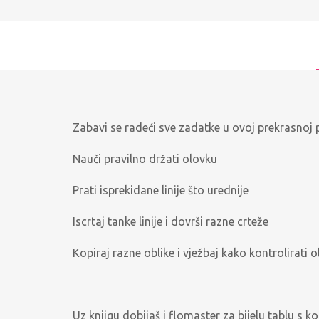
Zabavi se radeći sve zadatke u ovoj prekrasnoj pi
Nauči pravilno držati olovku
Prati isprekidane linije što urednije
Iscrtaj tanke linije i dovrši razne crteže
Kopiraj razne oblike i vježbaj kako kontrolirati 
Uz knjigu dobijaš i flomaster za bijelu tablu s ko