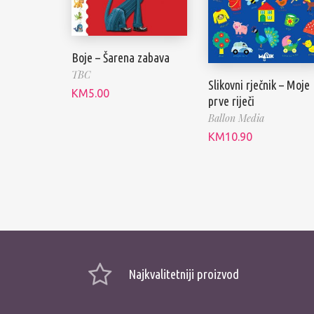
Boje – Šarena zabava
TBC
Slikovni rječnik – Moje
KM
5.00
prve riječi
Ballon Media
KM
10.90
Najkvalitetniji proizvod