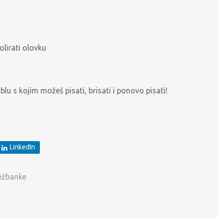
olirati olovku
ablu s kojim možeš pisati, brisati i ponovo pisati!
LinkedIn
ežbanke