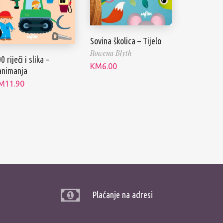
Sovina školica – Tijelo
Rowena Blyth
0 riječi i slika –
KM
6.00
animanja
M
11.90
Plaćanje na adresi