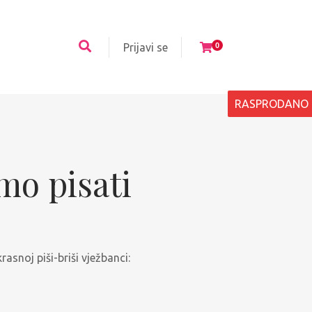
Prijavi se
0
RASPRODANO
imo pisati
asnoj piši-briši vježbanci: