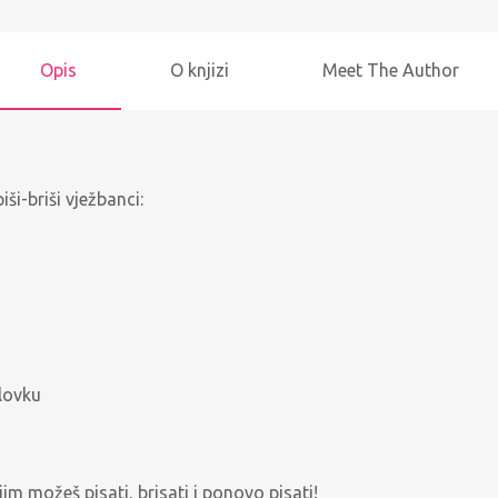
Opis
O knjizi
Meet The Author
ši-briši vježbanci:
olovku
jim možeš pisati, brisati i ponovo pisati!