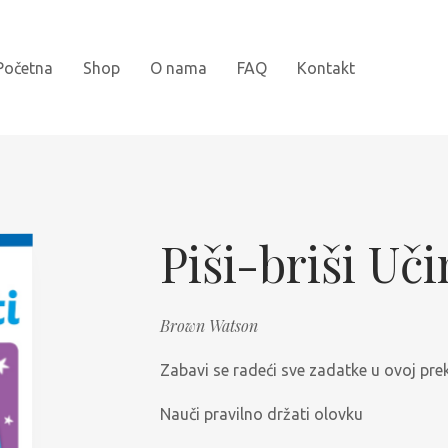
Početna
Shop
O nama
FAQ
Kontakt
Novi naslovi
Bojanke
Piši-briši Uč
Kartonske slikovnice
Brown Watson
Najprodavanije
Zabavi se radeći sve zadatke u ovoj prekr
Knjige za djecu
Nauči pravilno držati olovku
Slikovnice sa naljepnicama