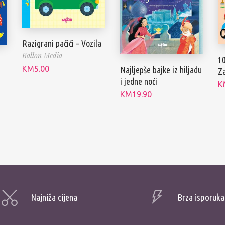
Razigrani pačići – Vozila
Ballon Media
10
KM
5.00
Najljepše bajke iz hiljadu
Z
i jedne noći
K
KM
19.90
Najniža cijena
Brza isporuka