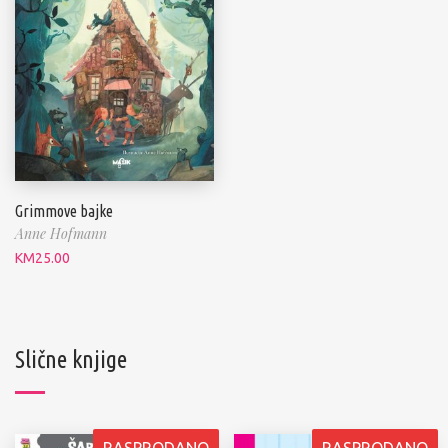
Grimmove bajke
Anne Hofmann
KM
25.00
Slične knjige
RASPRODANO
RASPRODANO