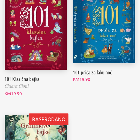
101 priča za laku noć
101 Klasična bajka
KM
19.90
Chiara Cioni
KM
19.90
RASPRODANO