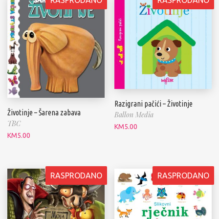
Razigrani pačići – Životinje
Životinje – Šarena zabava
Ballon Media
TBC
KM
5.00
KM
5.00
RASPRODANO
RASPRODANO