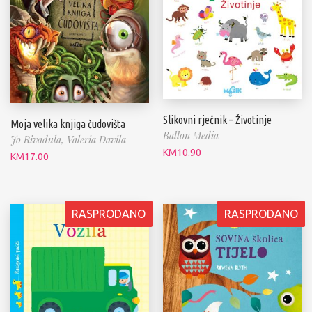
Slikovni rječnik – Životinje
Moja velika knjiga čudovišta
Ballon Media
Jo Rivadula,
Valeria Davila
KM
10.90
KM
17.00
RASPRODANO
RASPRODANO