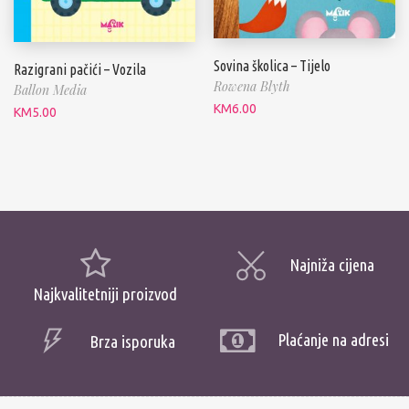
Sovina školica – Tijelo
Razigrani pačići – Vozila
Rowena Blyth
Ballon Media
KM
6.00
KM
5.00
Najniža cijena
Najkvalitetniji proizvod
Plaćanje na adresi
Brza isporuka