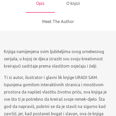
Opis
O knjizi
Meet The Author
Knjiga namijenjena svim ljubiteljima ovog urnebesnog
serijala, u kojoj će djeca izraziti svu svoju kreativnost
kreirajući sadržaje prema vlastitom osjećaju i želji.
Ti si autor, ilustrator i glavni lik knjige URADI SAM.
Ispunjena gomilom interaktivnih stranica i mnoštvom
prostora da napišeš vlastitu životnu priču, ova knjiga je
sve što ti je potrebno da kreiraš svoje remek-djelo. Šta
god da napraviš, pobrini se da je staviš na sigurno kad
završiš. jer, kad postaneš bogat i slavan, ova će knjiga