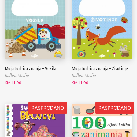
Moja torbica znanja – Životinje
Moja torbica znanja – Vozila
Ballon Media
Ballon Media
KM
11.90
KM
11.90
RASPRODANO
RASPRODANO