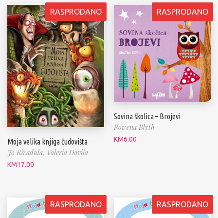
RASPRODANO
RASPRODANO
Sovina školica – Brojevi
Rowena Blyth
KM
6.00
Moja velika knjiga čudovišta
Jo Rivadula,
Valeria Davila
KM
17.00
RASPRODANO
RASPRODANO