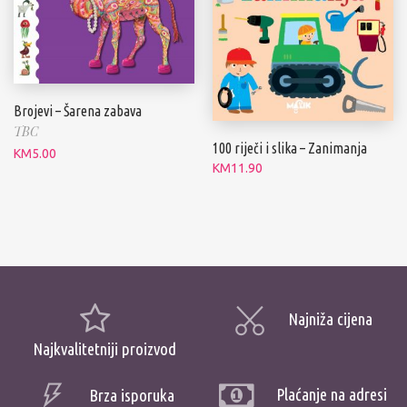
Brojevi – Šarena zabava
TBC
100 riječi i slika – Zanimanja
KM
5.00
KM
11.90
Najniža cijena
Najkvalitetniji proizvod
Plaćanje na adresi
Brza isporuka