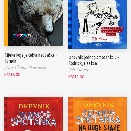
Rijeka koja je tekla naopačke –
Dnevnik jednog smotanka 2 –
Tomek
Rodrick je zakon
Jean-Claude Mourlevat
Jeff Kinney
KM
15.00
KM
12.00