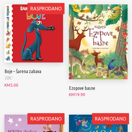
RASPRODANO
Boje – Šarena zabava
TBC
KM
5.00
Ezopove basne
KM
19.90
RASPRODANO
RASPRODANO