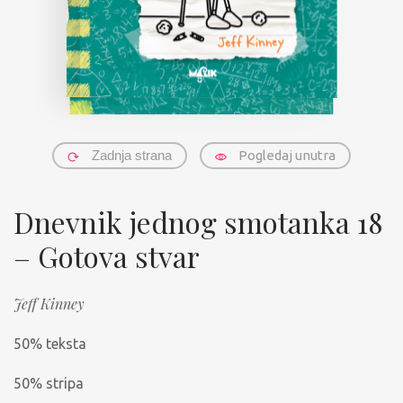
Zadnja strana
Pogledaj unutra
Dnevnik jednog smotanka 18
– Gotova stvar
Jeff Kinney
50% teksta
50% stripa