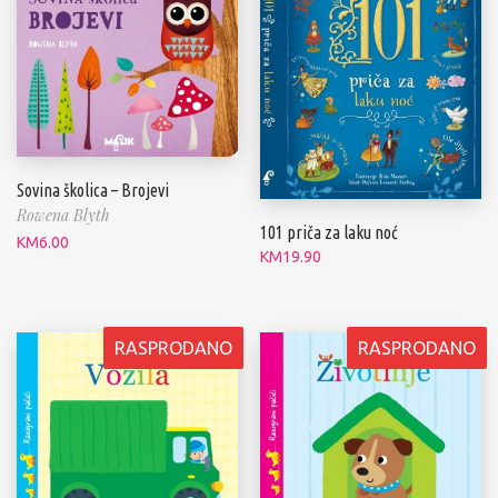
Sovina školica – Brojevi
Rowena Blyth
101 priča za laku noć
KM
6.00
KM
19.90
RASPRODANO
RASPRODANO