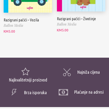
Razigrani pačići – Životinje
Razigrani pačići – Vozila
Ballon Media
Ballon Media
KM
5.00
KM
5.00
Najniža cijena
Najkvalitetniji proizvod
Plaćanje na adresi
Brza isporuka