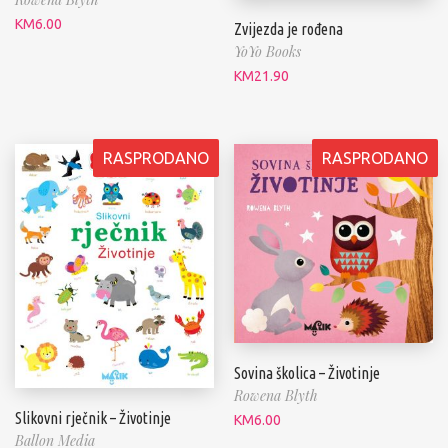
KM
6.00
Zvijezda je rođena
YoYo Books
KM
21.90
RASPRODANO
RASPRODANO
Sovina školica – Životinje
Rowena Blyth
Slikovni rječnik – Životinje
KM
6.00
Ballon Media