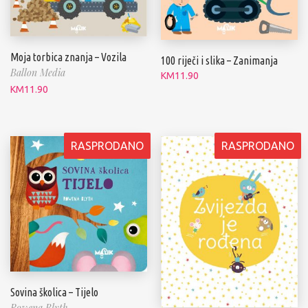
Moja torbica znanja – Vozila
100 riječi i slika – Zanimanja
Ballon Media
KM
11.90
KM
11.90
RASPRODANO
RASPRODANO
Sovina školica – Tijelo
Rowena Blyth