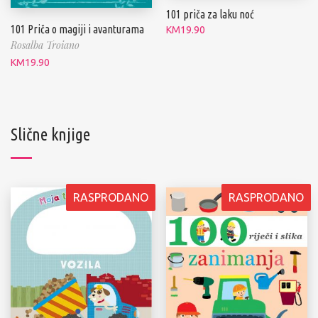
101 priča za laku noć
101 Priča o magiji i avanturama
KM
19.90
Rosalba Troiano
KM
19.90
Slične knjige
RASPRODANO
RASPRODANO