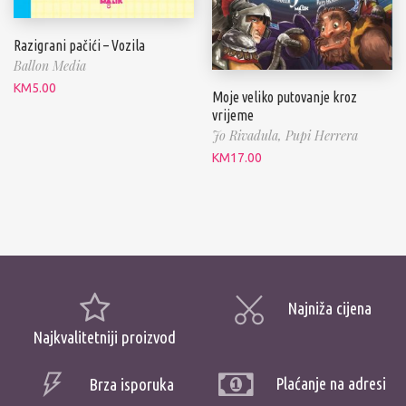
Razigrani pačići – Vozila
Ballon Media
KM
5.00
Moje veliko putovanje kroz
vrijeme
Jo Rivadula,
Pupi Herrera
KM
17.00
Najniža cijena
Najkvalitetniji proizvod
Plaćanje na adresi
Brza isporuka