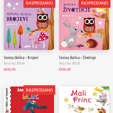
RASPRODANO
RASPRODANO
Sovina školica – Brojevi
Sovina školica – Životinje
Rowena Blyth
Rowena Blyth
KM
6.00
KM
6.00
RASPRODANO