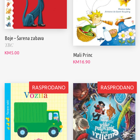
Boje – Šarena zabava
TBC
KM
5.00
Mali Princ
KM
16.90
RASPRODANO
RASPRODANO