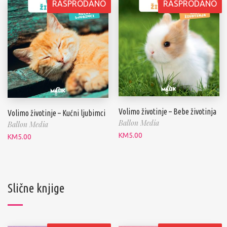
RASPRODANO
RASPRODANO
Volimo životinje – Bebe životinja
Volimo životinje – Kućni ljubimci
Ballon Media
Ballon Media
KM
5.00
KM
5.00
Slične knjige