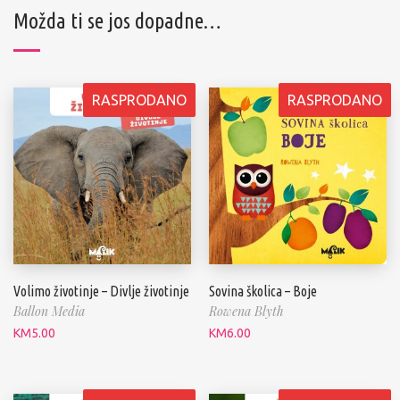
Možda ti se jos dopadne…
RASPRODANO
RASPRODANO
Volimo životinje – Divlje životinje
Sovina školica – Boje
Ballon Media
Rowena Blyth
KM
5.00
KM
6.00