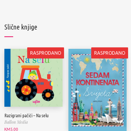
Slične knjige
RASPRODANO
RASPRODANO
Razigrani pačići – Na selu
Ballon Media
KM
5.00