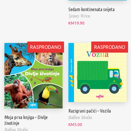
Sedam kontinenata svijeta
Jenny Wren
KM
19.90
RASPRODANO
RASPRODANO
Razigrani pačići – Vozila
Moja prva knjiga – Divlje
Ballon Media
životinje
KM
5.00
Ballon Media