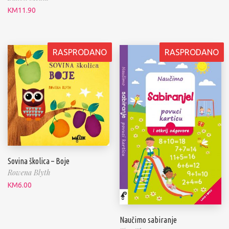
KM
11.90
RASPRODANO
RASPRODANO
Sovina školica – Boje
Rowena Blyth
KM
6.00
Naučimo sabiranje