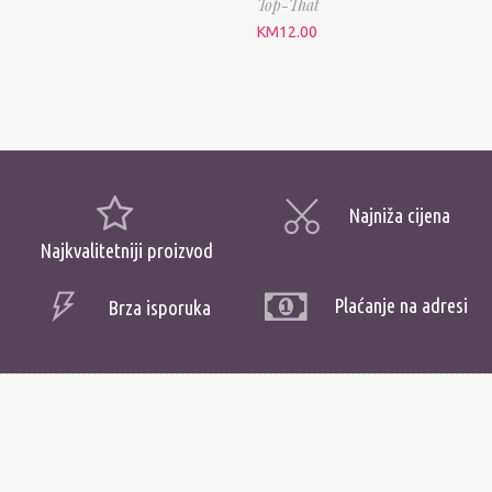
Top-That
KM
12.00
Najniža cijena
Najkvalitetniji proizvod
Plaćanje na adresi
Brza isporuka