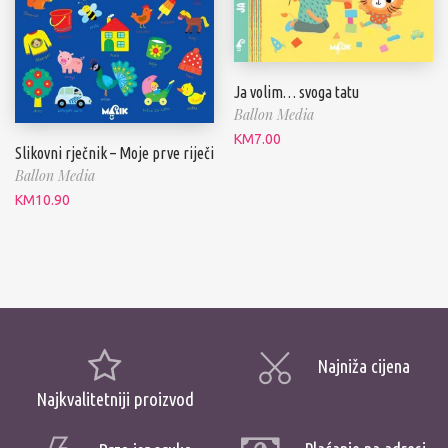
Ja volim… svoga tatu
Ballon Media
KM
7.00
Slikovni rječnik – Moje prve riječi
Ballon Media
KM
10.90
Najniža cijena
Najkvalitetniji proizvod