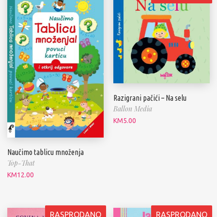
Razigrani pačići – Na selu
Ballon Media
KM
5.00
Naučimo tablicu množenja
Top-That
KM
12.00
RASPRODANO
RASPRODANO