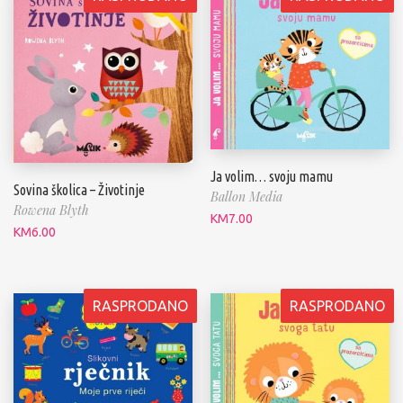
Ja volim… svoju mamu
Sovina školica – Životinje
Ballon Media
Rowena Blyth
KM
7.00
KM
6.00
RASPRODANO
RASPRODANO