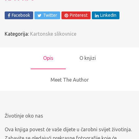
Facebook
Twitter
Pinterest
LinkedIn
Kategorija:
Kartonske slikovnice
Opis
O knjizi
Meet The Author
Životinje oko nas
Ova knjiga povest će vaše dijete u čarobni svijet životinja.
Zabavite se gledajući prekrasne fotografije koje će