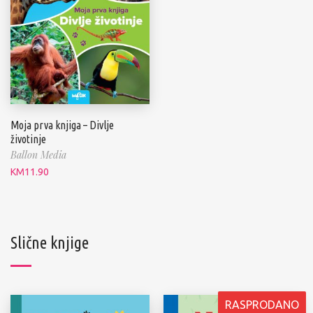
Moja prva knjiga – Divlje
životinje
Ballon Media
KM
11.90
Slične knjige
RASPRODANO