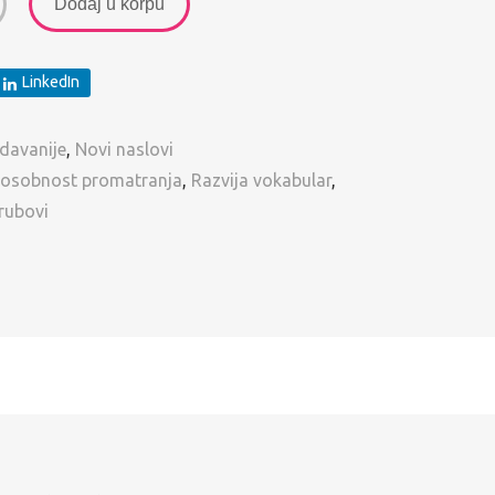
Dodaj u korpu
LinkedIn
davanije
,
Novi naslovi
posobnost promatranja
,
Razvija vokabular
,
 rubovi