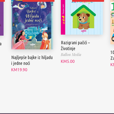
Razigrani pačići –
a
Životinje
10
Ballon Media
Najljepše bajke iz hiljadu
Z
KM
5.00
i jedne noći
K
KM
19.90