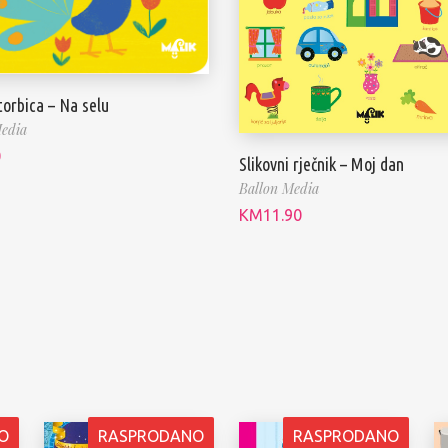
torbica – Na selu
edia
0
Slikovni rječnik – Moj dan
Ballon Media
KM
11.90
O
RASPRODANO
RASPRODANO