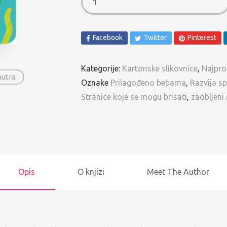
Spomenari i Vježbanke
Ostalo
Facebook
Twitter
Pinterest
Pregled po autorima
Kategorije:
Kartonske slikovnice
,
Najpro
nutra
Oznake
Prilagođeno bebama
,
Razvija s
Stranice koje se mogu brisati
,
zaobljeni
Opis
O knjizi
Meet The Author