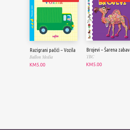
Brojevi – Šarena zabav
Razigrani pačići – Vozila
TBC
Ballon Media
KM
5.00
KM
5.00