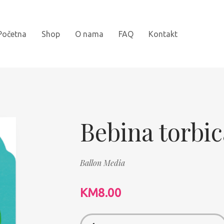
Početna
Shop
O nama
FAQ
Kontakt
Novi naslovi
Bojanke
Bebina torbic
Kartonske slikovnice
Ballon Media
Najprodavanije
Knjige za djecu
KM
8.00
Slikovnice sa naljepnicama