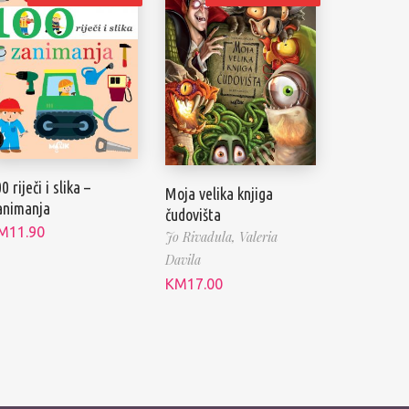
0 riječi i slika –
Moja velika knjiga
animanja
čudovišta
M
11.90
Jo Rivadula,
Valeria
Davila
KM
17.00