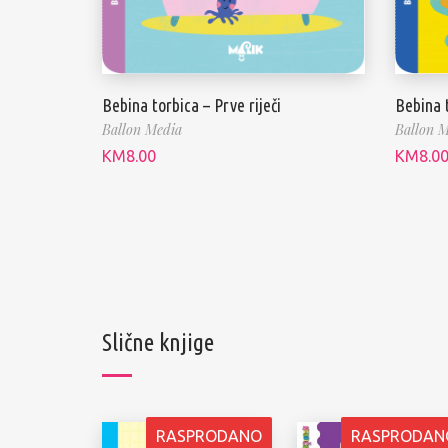
Bebina torbica – Prve riječi
Bebina 
Ballon Media
Ballon M
KM
8.00
KM
8.0
Slične knjige
RASPRODANO
RASPRODAN