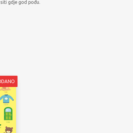
ositi gdje god pođu.
ODANO