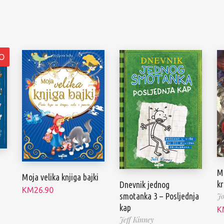
O
Mo
Moja velika knjiga bajki
kr
Dnevnik jednog
KM
26.90
smotanka 3 – Posljednja
Jo
kap
K
Jeff Kinney