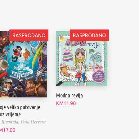
RASPRODANO
RASPRODANO
Modna revija
KM
11.90
je veliko putovanje
oz vrijeme
 Rivadula,
Pupi Herrera
M
17.00