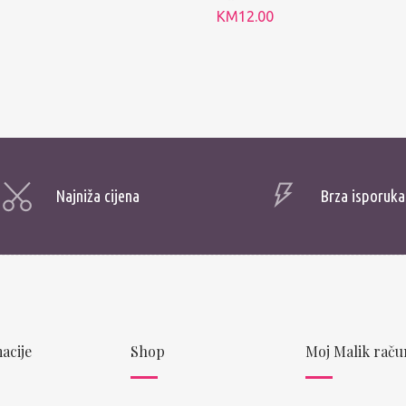
KM
12.00
Najniža cijena
Brza isporuka
acije
Shop
Moj Malik raču