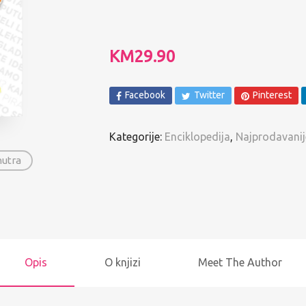
Spomenari i Vježbanke
Ostalo
KM
29.90
Pregled po autorima
Facebook
Twitter
Pinterest
Kategorije:
Enciklopedija
,
Najprodavanij
nutra
Opis
O knjizi
Meet The Author