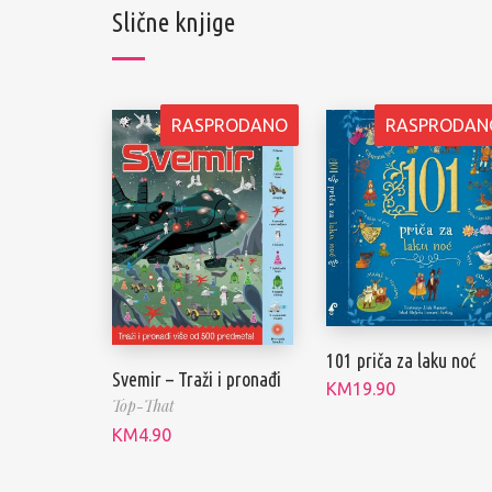
Slične knjige
RASPRODANO
RASPRODAN
101 priča za laku noć
Svemir – Traži i pronađi
KM
19.90
Top-That
KM
4.90