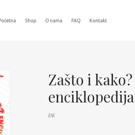
Početna
Shop
O nama
FAQ
Kontakt
Novi naslovi
Bojanke
Zašto i kako?
Kartonske slikovnice
enciklopedija
Najprodavanije
Knjige za djecu
DK
Slikovnice sa naljepnicama