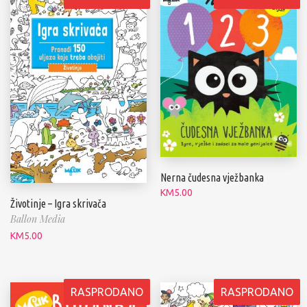
Nerna čudesna vježbanka
KM
5.00
Životinje – Igra skrivača
Ballon Media
KM
5.00
RASPRODANO
RASPRODANO