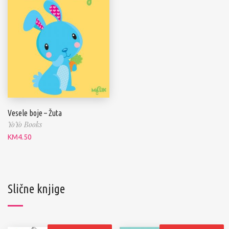
Vesele boje – Žuta
YoYo Books
KM
4.50
Slične knjige