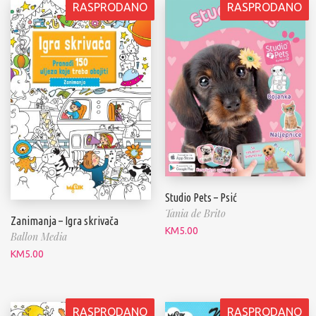
RASPRODANO
RASPRODANO
Studio Pets – Psić
Tania de Brito
Zanimanja – Igra skrivača
KM
5.00
Ballon Media
KM
5.00
RASPRODANO
RASPRODANO