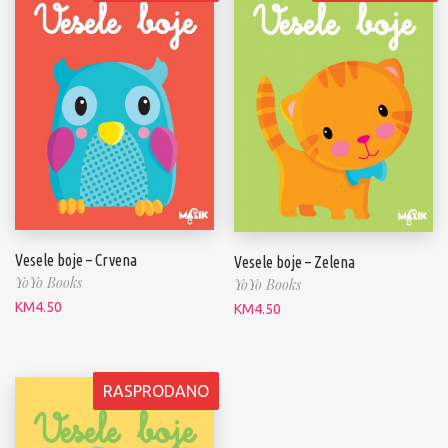
Vesele boje – Crvena
Vesele boje – Zelena
YoYo Books
YoYo Books
KM
4.50
KM
4.50
RASPRODANO