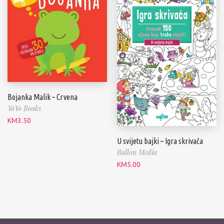
Bojanka Malik – Crvena
YoYo Books
KM
3.50
U svijetu bajki – Igra skrivača
Ballon Media
KM
5.00