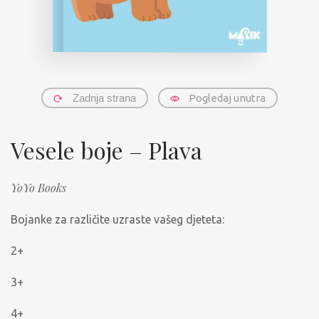
Zadnja strana
Pogledaj unutra
Vesele boje – Plava
YoYo Books
Bojanke za različite uzraste vašeg djeteta:
2+
3+
4+