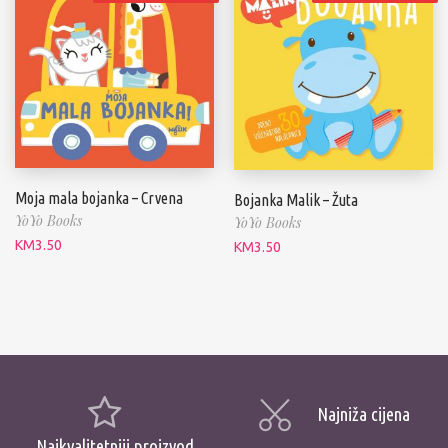
Moja mala bojanka – Crvena
Bojanka Malik – Žuta
YoYo Books
YoYo Books
KM
3.50
KM
3.50
Najniža cijena
Najkvalitetniji proizvod