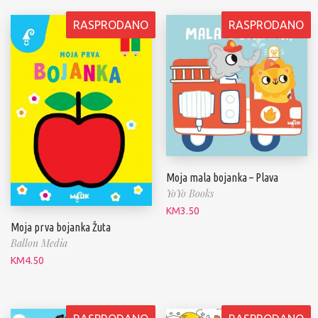
RASPRODANO
RASPRODANO
Moja mala bojanka – Plava
YoYo Books
KM
3.50
Moja prva bojanka Žuta
Ballon Media
KM
4.50