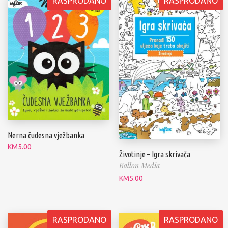
RASPRODANO
RASPRODANO
Nerna čudesna vježbanka
KM
5.00
Životinje – Igra skrivača
Ballon Media
KM
5.00
RASPRODANO
RASPRODANO