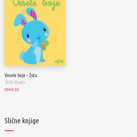
Vesele boje – Žuta
YoYo Books
KM
4.50
Slične knjige