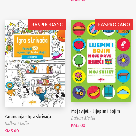
RASPRODANO
RASPRODANO
Moj svijet – Lijepim i bojim
Zanimanja – Igra skrivača
Ballon Media
Ballon Media
KM
5.00
KM
5.00