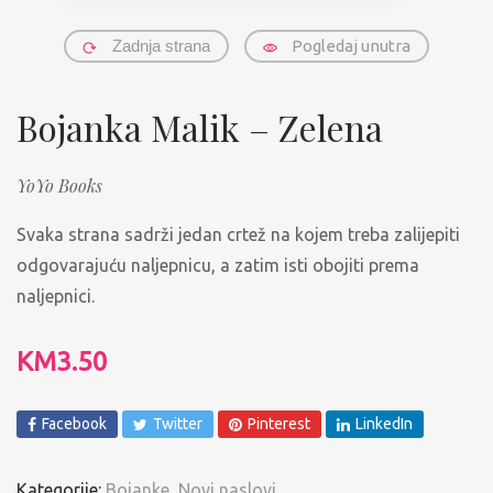
Zadnja strana
Pogledaj unutra
Bojanka Malik – Zelena
YoYo Books
Svaka strana sadrži jedan crtež na kojem treba zalijepiti
odgovarajuću naljepnicu, a zatim isti obojiti prema
naljepnici.
KM
3.50
Facebook
Twitter
Pinterest
LinkedIn
Kategorije:
Bojanke
,
Novi naslovi