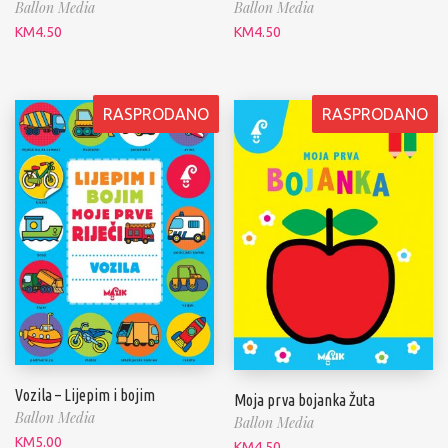
Ballon Media
Ballon Media
KM
4.50
KM
4.50
RASPRODANO
RASPRODANO
Vozila – Lijepim i bojim
Moja prva bojanka Žuta
Ballon Media
Ballon Media
KM
5.00
KM
4.50