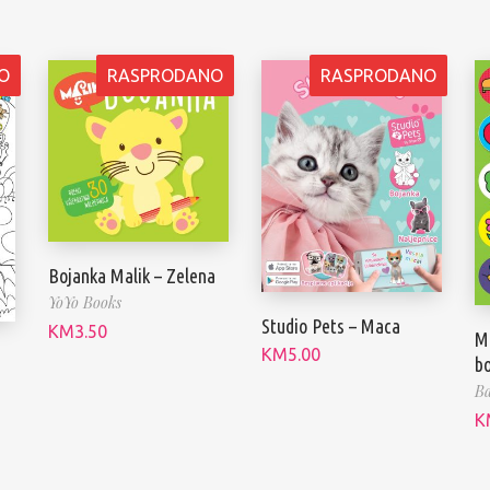
O
RASPRODANO
RASPRODANO
Bojanka Malik – Zelena
YoYo Books
Studio Pets – Maca
KM
3.50
Mo
KM
5.00
b
Ba
K