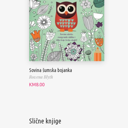
Sovina šumska bojanka
Rowena Blyth
KM
8.00
Slične knjige