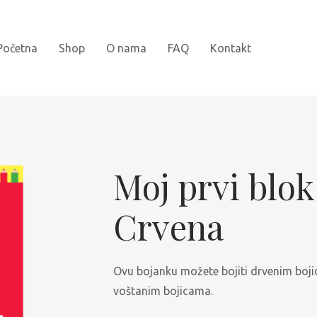
Početna
Shop
O nama
FAQ
Kontakt
Novi naslovi
Bojanke
Moj prvi blok
Kartonske slikovnice
Crvena
Najprodavanije
Knjige za djecu
Ovu bojanku možete bojiti drvenim boj
voštanim bojicama.
Slikovnice sa naljepnicama