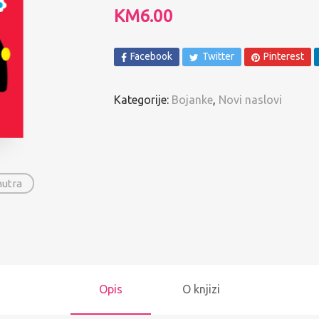
Spomenari i Vježbanke
KM
6.00
Ostalo
Facebook
Twitter
Pinterest
Pregled po autorima
Kategorije:
Bojanke
,
Novi naslovi
nutra
Opis
O knjizi