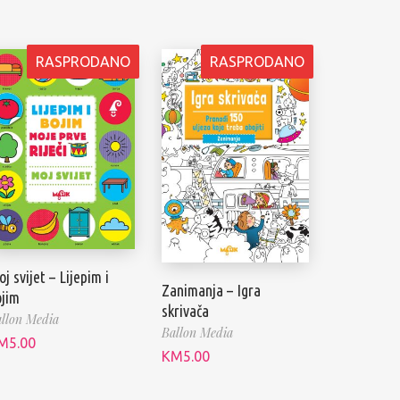
RASPRODANO
RASPRODANO
j svijet – Lijepim i
Zanimanja – Igra
ojim
skrivača
llon Media
Ballon Media
M
5.00
KM
5.00