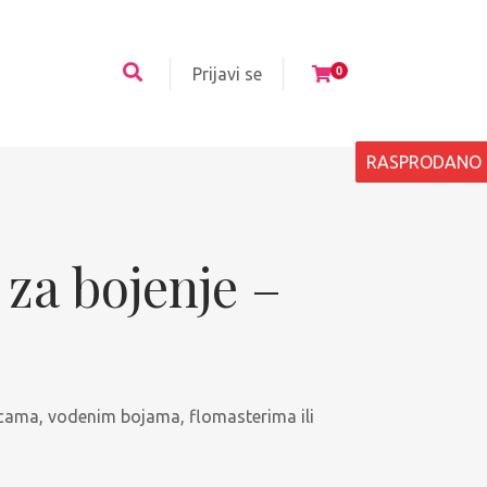
Prijavi se
0
RASPRODANO
 za bojenje –
icama, vodenim bojama, flomasterima ili