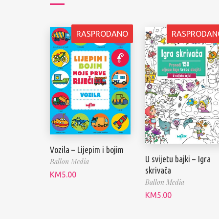
RASPRODANO
RASPRODAN
Vozila – Lijepim i bojim
U svijetu bajki – Igra
Ballon Media
skrivača
KM
5.00
Ballon Media
KM
5.00