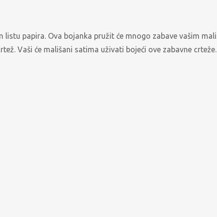
m listu papira. Ova bojanka pružit će mnogo zabave vašim mališ
 crtež. Vaši će mališani satima uživati bojeći ove zabavne crteže.