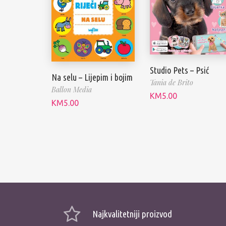
Studio Pets – Psić
Na selu – Lijepim i bojim
Tania de Brito
Ballon Media
KM
5.00
KM
5.00
Najkvalitetniji proizvod