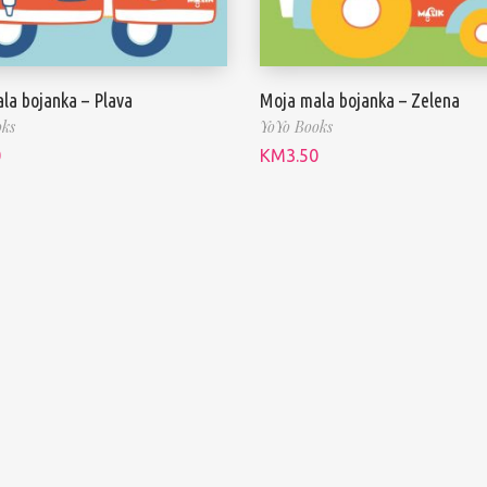
la bojanka – Plava
Moja mala bojanka – Zelena
oks
YoYo Books
0
KM
3.50