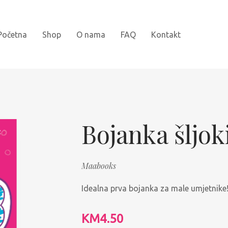
Početna
Shop
O nama
FAQ
Kontakt
Novi naslovi
Bojanke
Bojanka šljok
Kartonske slikovnice
Maabooks
Najprodavanije
Idealna prva bojanka za male umjetnike
Knjige za djecu
Slikovnice sa naljepnicama
KM
4.50