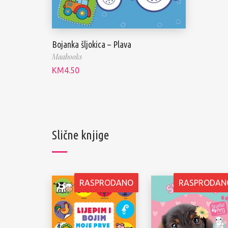
Bojanka šljokica – Plava
Maabooks
KM
4.50
Slične knjige
RASPRODANO
RASPRODAN