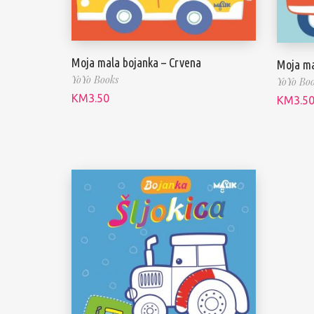
Moja mala bojanka – Crvena
Moja ma
YoYo Books
YoYo Bo
KM
3.50
KM
3.5