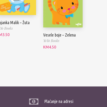
janka Malik – Žuta
Yo Books
M
3.50
Vesele boje – Zelena
YoYo Books
KM
4.50
Plaćanje na adresi