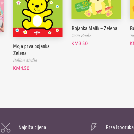
Bojanka Malik – Zelena
Bo
YoYo Books
Yo
KM
3.50
K
Moja prva bojanka
Zelena
Ballon Media
KM
4.50
Najniža cijena
Brza isporuka