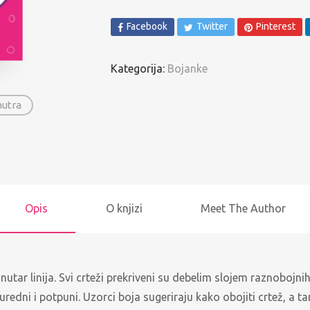
Spomenari i Vježbanke
Facebook
Twitter
Pinterest
Ostalo
Kategorija:
Bojanke
Pregled po autorima
nutra
Opis
O knjizi
Meet The Author
nutar linija. Svi crteži prekriveni su debelim slojem raznobojnih 
 će uredni i potpuni. Uzorci boja sugeriraju kako obojiti crtež, 