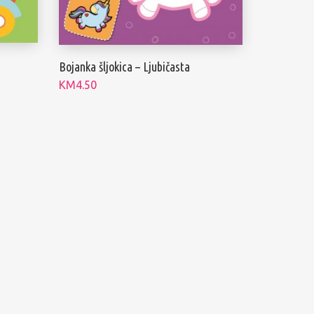
Bojanka šljokica – Ljubičasta
KM
4.50