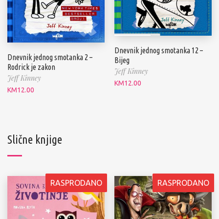
Dnevnik jednog smotanka 12 –
Dnevnik jednog smotanka 2 –
Bijeg
Rodrick je zakon
Jeff Kinney
Jeff Kinney
KM
12.00
KM
12.00
Slične knjige
RASPRODANO
RASPRODANO