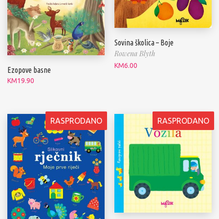
Sovina školica – Boje
Rowena Blyth
KM
6.00
Ezopove basne
KM
19.90
RASPRODANO
RASPRODANO