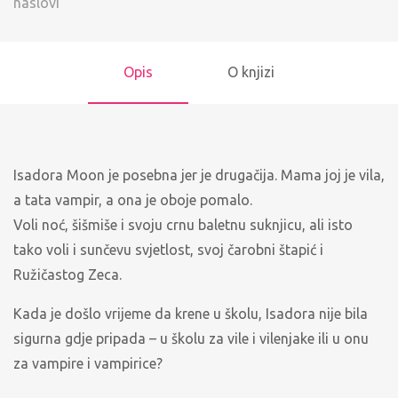
naslovi
Opis
O knjizi
Isadora Moon je posebna jer je drugačija. Mama joj je vila,
a tata vampir, a ona je oboje pomalo.
Voli noć, šišmiše i svoju crnu baletnu suknjicu, ali isto
tako voli i sunčevu svjetlost, svoj čarobni štapić i
Ružičastog Zeca.
Kada je došlo vrijeme da krene u školu, Isadora nije bila
sigurna gdje pripada – u školu za vile i vilenjake ili u onu
za vampire i vampirice?