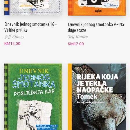
Dnevnik jednog smotanka 16 –
Dnevnik jednog smotanka 9 – Na
Velika prilika
duge staze
Jeff Kinney
Jeff Kinney
KM
12.00
KM
12.00