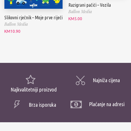
Razigrani pačići – Vozila
Ballon Media
Slikovni rječnik – Moje prve riječi
KM
5.00
Ballon Media
KM
10.90
Najniža cijena
Najkvalitetniji proizvod
Plaćanje na adresi
Brza isporuka