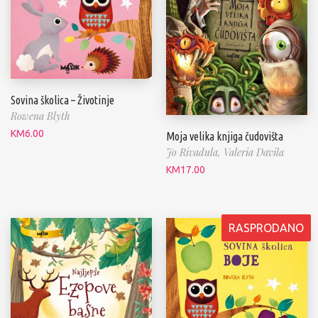
Sovina školica – Životinje
Rowena Blyth
KM
6.00
Moja velika knjiga čudovišta
Jo Rivadula,
Valeria Davila
KM
17.00
RASPRODANO