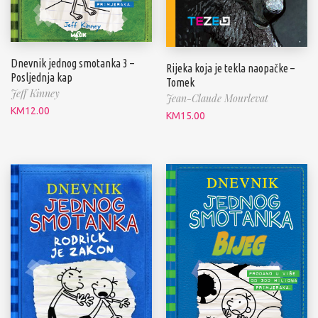
Dnevnik jednog smotanka 3 –
Rijeka koja je tekla naopačke –
Posljednja kap
Tomek
Jeff Kinney
Jean-Claude Mourlevat
KM
12.00
KM
15.00